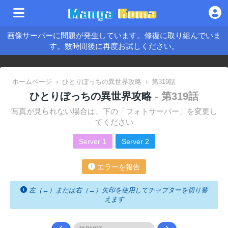
画像サーバーに問題が発生しています。修復に取り組んでいま
す。数時間後に再度お試しください。
ホームページ
›
ひとりぼっちの異世界攻略
›
第319話
ひとりぼっちの異世界攻略
- 第319話
写真が見られない場合は、下の「フォトサーバー」を変更し
てください
Server 1
Server 2
エラーを報告
左（←）または右（→）矢印を使用してチャプターを切り替
えます