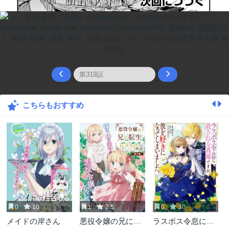
こちらもおすすめ
0
10
1
7.5
0
10
メイドの岸さん
悪役令嬢の兄に転
ラスボス令息に殺