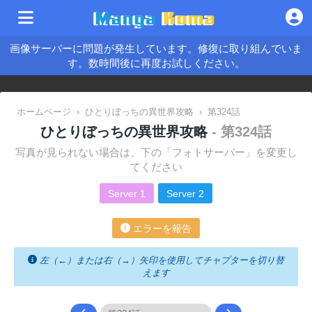
画像サーバーに問題が発生しています。修復に取り組んでいま
す。数時間後に再度お試しください。
ホームページ
›
ひとりぼっちの異世界攻略
›
第324話
ひとりぼっちの異世界攻略
- 第324話
写真が見られない場合は、下の「フォトサーバー」を変更し
てください
Server 1
Server 2
エラーを報告
左（←）または右（→）矢印を使用してチャプターを切り替
えます