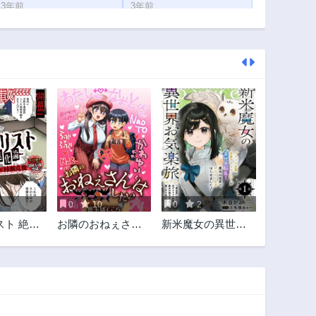
3年前
3年前
0
10
0
2
スト 絶滅
お隣のおねぇさん
新米魔女の異世界
は×××したい
お気楽旅 ～異世界
に落ちた元アラフ
ォー社畜は魔女の
弟子を名乗り第二
の人生を謳歌する
～