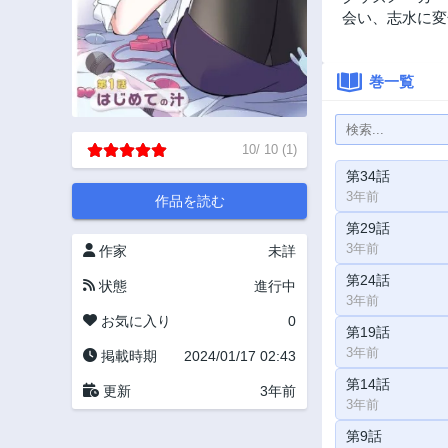
会い、志水に変
巻一覧
10
/
10
(
1
)
第34話
3年前
作品を読む
第29話
3年前
作家
未詳
第24話
状態
進行中
3年前
お気に入り
0
第19話
3年前
掲載時期
2024/01/17 02:43
第14話
更新
3年前
3年前
第9話