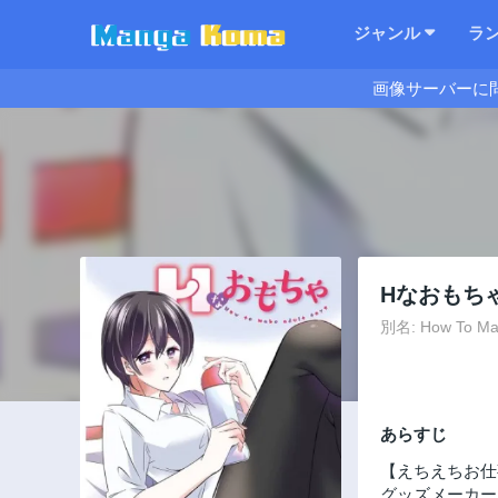
ジャンル
ラ
画像サーバーに
Hなおもち
別名: How To Mak
あらすじ
【えちえちお仕
グッズメーカー