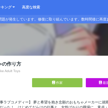
ンキング
高度な検索
問題が発生しています。修復に取り組んでいます。数時間後に再度
ゃの作り方
e Adult Toys
作家
最
事ラブコメディー】 夢と希望を抱き念願のおもちゃメーカーに就
だった！ はじめてだらけの仕事と、女性ばかりの職場に、童貞