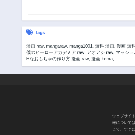
Tags
漫画 raw
,
mangaraw
,
manga1001
,
無料 漫画
,
漫画 無
僕のヒーローアカデミア raw
,
アオアシ raw
,
マッシュル
Hなおもちゃの作り方 漫画 raw
,
漫画 koma
,
ウェブサイ
報について
じて、すぐ