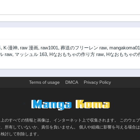
料
,
K-漫神
,
raw 漫画
,
raw1001
,
葬送のフリーレン raw
,
mangakoma01
 raw
,
マッシュル 163
,
Hなおもちゃの作り方 raw
,
Hなおもちゃの
Terms of usage
DMCA
Privacy Policy
>
ト上のすべての情報と画像は、インターネット上で収集されます。 このウェ
は、所有していないか、責任を負いません。 個人や組織に影響を与える場合
に検討して削除します。