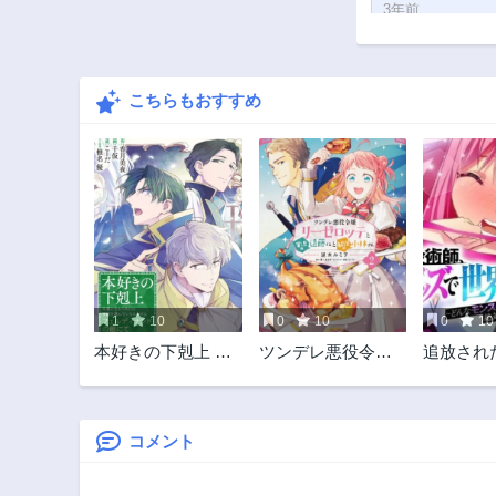
3年前
第4話
3年前
こちらもおすすめ
1
10
0
10
0
10
本好きの下剋上 フ
ツンデレ悪役令嬢
追放され
ェルディナンドの
リーゼロッテと実
師、アダ
館にて
況の遠藤くんと解
ズで世界
説の小林さん
どんなモ
でも絶対
コメント
る男～