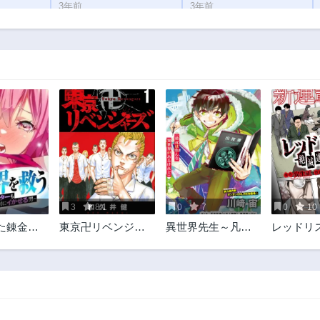
3年前
3年前
第3話
3年前
3
8.1
0
7
0
10
た錬金術
東京卍リベンジャ
異世界先生～凡人
レッドリ
ルトグッ
ーズ
教師は天才生徒達
進化論
を救う ～
と異世界で青春す
ンスター
る～
にイカせ