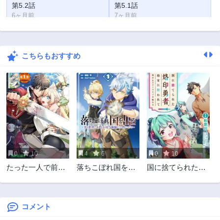
第5.2話
第5.1話
6ヶ月前
7ヶ月前
第4.2話
第4.1話
8ヶ月前
9ヶ月前
こちらもおすすめ
第3.2話
第3.1話
10ヶ月前
11ヶ月前
第2.2話
第2.1話
2ヶ月前
1年前
第1話
1年前
0
10
4
6
0
10
たった一人で前線
落ちこぼれ国を出
国に捨てられた烙
を止めていた俺に
る〜実は世界で4人
印勇者、幼女に拾
「役立たずが」だ
目の付与術師だっ
われて幸せなスロ
って？ もうい
た件について〜
ーライフを始める
い。俺は好き勝手
コメント
に生きて可愛い嫁