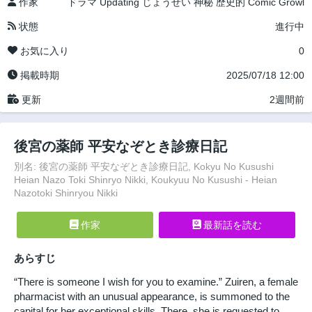
作家
ドラマ
Updating
じょうせい
神秘
歴史的
Comic Growl
状態
進行中
お気に入り
0
掲載時期
2025/07/18 12:00
更新
2週間前
後宮の薬師 平安なぞとき診療日記
別名: 後宮の薬師 平安なぞとき診療日記, Kokyu No Kusushi
Heian Nazo Toki Shinryo Nikki, Koukyuu No Kusushi - Heian
Nazotoki Shinryou Nikki
作家
最新話を読む
あらすじ
“There is someone I wish for you to examine.” Zuiren, a female
pharmacist with an unusual appearance, is summoned to the
capital for her exceptional skills. There, she is requested to