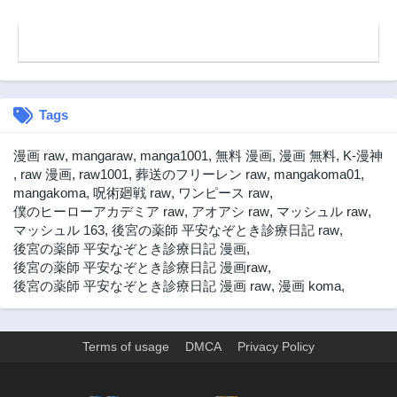
を探す旅に出させ
てもらう。～今度
は敵国で英雄とな
って祖国に牙を剥
きます～
Tags
漫画 raw
,
mangaraw
,
manga1001
,
無料 漫画
,
漫画 無料
,
K-漫神
,
raw 漫画
,
raw1001
,
葬送のフリーレン raw
,
mangakoma01
,
mangakoma
,
呪術廻戦 raw
,
ワンピース raw
,
僕のヒーローアカデミア raw
,
アオアシ raw
,
マッシュル raw
,
マッシュル 163
,
後宮の薬師 平安なぞとき診療日記 raw
,
後宮の薬師 平安なぞとき診療日記 漫画
,
後宮の薬師 平安なぞとき診療日記 漫画raw
,
後宮の薬師 平安なぞとき診療日記 漫画 raw
,
漫画 koma
,
Terms of usage
DMCA
Privacy Policy