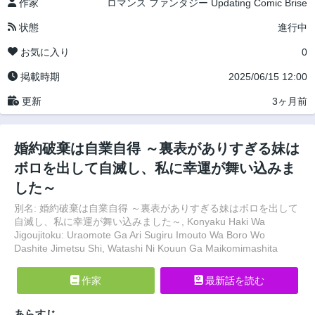
作家
ロマンス
ファンタジー
Updating
Comic Brise
状態
進行中
お気に入り
0
掲載時期
2025/06/15 12:00
更新
3ヶ月前
婚約破棄は自業自得 ～裏表がありすぎる妹は
ボロを出して自滅し、私に幸運が舞い込みま
した～
別名: 婚約破棄は自業自得 ～裏表がありすぎる妹はボロを出して
自滅し、私に幸運が舞い込みました～, Konyaku Haki Wa
Jigoujitoku: Uraomote Ga Ari Sugiru Imouto Wa Boro Wo
Dashite Jimetsu Shi, Watashi Ni Kouun Ga Maikomimashita
作家
最新話を読む
あらすじ