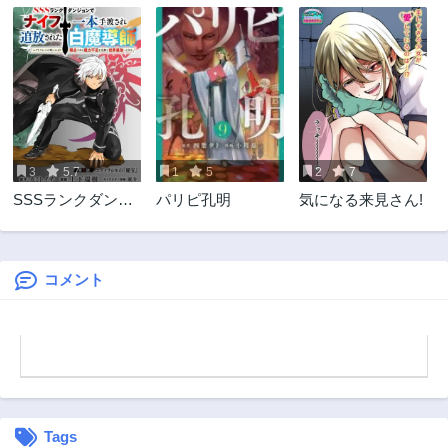
3
5.7
1
5
2
7
SSSランクダンジ
パリピ孔明
気になる来見さん!
ョンでナイフ一本
手渡され追放され
た白魔導師 ユグド
ラシルの呪いによ
コメント
り弱点である魔力
不足を克服し世界
最強へと至る
Tags