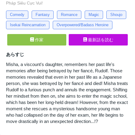
Pháp Siêu Cực Vui!
Comedy
Fantasy
Romance
Magic
Shoujo
Isekai Reincarnation
Overpowered/Badass Heroine
作家
最新話を読む
あらすじ
Misha, a viscount's daughter, remembers her past life's
memories after being betrayed by her fiancé, Rudolf. Those
memories revealed that even in her past life as a Japanese
person, she was betrayed by her fiancé and died! Misha treats
Rudolf to a furious punch and annuls the engagement. Shifting
her mindset from then on, she aims to enter the magic school,
which has been her long-held dream! However, from the exact
moment she rescues a mysterious handsome young man
who had collapsed on the day of her exam, her life begins to
move drastically in an unexpected direction...!?