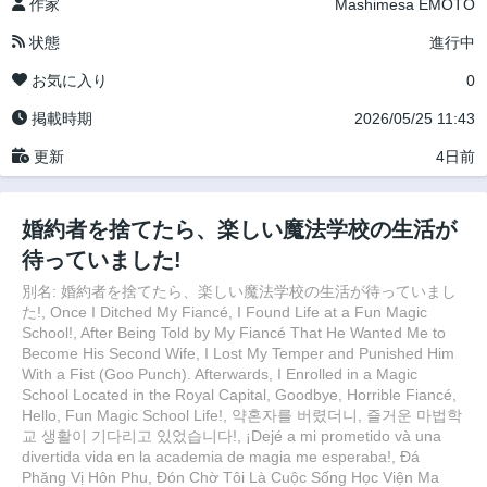
作家
Mashimesa EMOTO
状態
進行中
お気に入り
0
掲載時期
2026/05/25 11:43
更新
4日前
婚約者を捨てたら、楽しい魔法学校の生活が
待っていました!
別名: 婚約者を捨てたら、楽しい魔法学校の生活が待っていまし
た!, Once I Ditched My Fiancé, I Found Life at a Fun Magic
School!, After Being Told by My Fiancé That He Wanted Me to
Become His Second Wife, I Lost My Temper and Punished Him
With a Fist (Goo Punch). Afterwards, I Enrolled in a Magic
School Located in the Royal Capital, Goodbye, Horrible Fiancé,
Hello, Fun Magic School Life!, 약혼자를 버렸더니, 즐거운 마법학
교 생활이 기다리고 있었습니다!, ¡Dejé a mi prometido và una
divertida vida en la academia de magia me esperaba!, Đá
Phăng Vị Hôn Phu, Đón Chờ Tôi Là Cuộc Sống Học Viện Ma