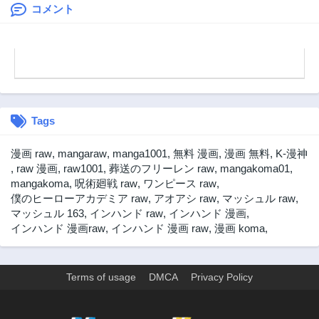
コメント
第14話
第13話
3年前
3年前
第12話
第11話
3年前
3年前
第10話
第9話
3年前
3年前
Tags
第8話
第6話
3年前
3年前
漫画 raw
,
mangaraw
,
manga1001
,
無料 漫画
,
漫画 無料
,
K-漫神
第5話
第4話
,
raw 漫画
,
raw1001
,
葬送のフリーレン raw
,
mangakoma01
,
3年前
3年前
mangakoma
,
呪術廻戦 raw
,
ワンピース raw
,
僕のヒーローアカデミア raw
,
アオアシ raw
,
マッシュル raw
,
第3話
第2話
マッシュル 163
,
インハンド raw
,
インハンド 漫画
,
3年前
3年前
インハンド 漫画raw
,
インハンド 漫画 raw
,
漫画 koma
,
第1話
3年前
Terms of usage
DMCA
Privacy Policy