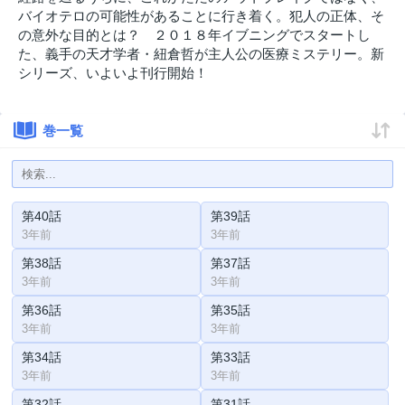
バイオテロの可能性があることに行き着く。犯人の正体、そ
の意外な目的とは？ ２０１８年イブニングでスタートし
た、義手の天才学者・紐倉哲が主人公の医療ミステリー。新
シリーズ、いよいよ刊行開始！
巻一覧
第40話
第39話
3年前
3年前
第38話
第37話
3年前
3年前
第36話
第35話
3年前
3年前
第34話
第33話
3年前
3年前
第32話
第31話