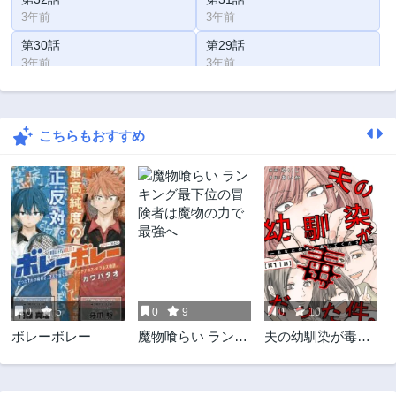
3年前
3年前
第30話
第29話
3年前
3年前
第28話
第27話
3年前
3年前
こちらもおすすめ
第26話
第25話
3年前
3年前
第24話
第23話
3年前
3年前
第22話
第21話
3年前
3年前
第20話
第19話
3年前
3年前
0
5
0
9
0
10
第18話
第17話
ボレーボレー
魔物喰らい ランキ
夫の幼馴染が毒だ
3年前
3年前
ング最下位の冒険
った件。ーあなた
第16話
第15話
者は魔物の力で最
の夫、返してくだ
3年前
3年前
強へ
さいー