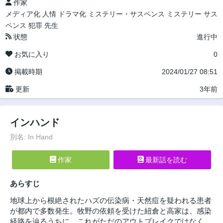
作家
メディア化
人情
ドラマ化
ミステリー・サスペンス
ミステリー
サス
ペンス
犯罪
先生
状態
進行中
お気に入り
0
掲載時期
2024/01/27 08:51
更新
3年前
インハンド
別名: In Hand
作家
最新話を読む
あらすじ
地球上から根絶されたハズの伝染病・天然痘を疑われる患者
が都内で多数発生。牧野の依頼を受けた紐倉と高家は、感染
経路を辿るうちに、これがただのアウトブレイクではなく、