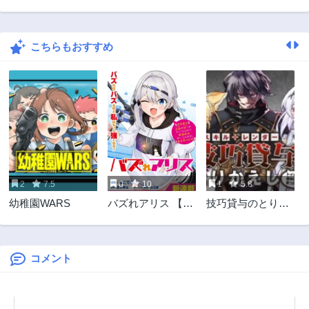
第212話
第211話
3ヶ月前
3ヶ月前
こちらもおすすめ
第210話
第209話
4ヶ月前
4ヶ月前
第208話
第207話
4ヶ月前
5ヶ月前
第206話
第205話
5ヶ月前
5ヶ月前
第204話
第203話
5ヶ月前
6ヶ月前
2
7.5
0
10
1
5.8
第202話
第201話
幼稚園WARS
バズれアリス 【追
技巧貸与のとりか
6ヶ月前
6ヶ月前
放聖女】応援(いい
えし～トイチって
第200話
第199話
ね)や祈り(スパチ
最初に言ったよな?
6ヶ月前
7ヶ月前
ャ)が力になるので
～
動画配信やってみ
コメント
第198話
第197話
ます!【異世界⇒日
7ヶ月前
7ヶ月前
本】
第196話
第195話