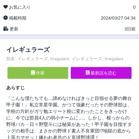
お気に入り
0
掲載時期
2024/03/27 04:34
更新
3日前
イレギュラーズ
別名: イレギュラーズ, Irregulars, イレギュラーズ, Irregulars
作家
最新話を読む
あらすじ
「こんな僕たちでも…諦めなければきっと目指せる夢の舞台
甲子園！」私立常星学園。かつて強豪だったその野球部は、
学校の方針がガリ勉エリート校に変わったことをきっかけ
に、今では部員4人の弱小チームに…。しかし、根っからの
野球バカ・日々野塁斗には秘策があった！甲子園を目指すタ
ッグの相手は、まさかの野球ド素人不良軍団!?地獄の底から
上等カマせッ！嫌われ者共のド直球野球譚！