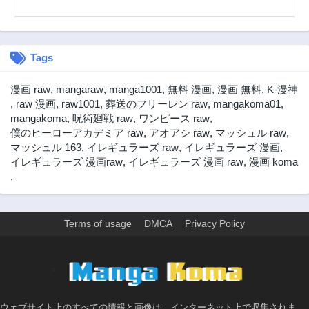
8ヶ月前
8ヶ月前
第194話
第193話
8ヶ月前
9ヶ月前
Tags
第192話
第191話
9ヶ月前
9ヶ月前
漫画 raw
,
mangaraw
,
manga1001
,
無料 漫画
,
漫画 無料
,
K-漫神
第190話
第189話
,
raw 漫画
,
raw1001
,
葬送のフリーレン raw
,
mangakoma01
,
9ヶ月前
10ヶ月前
mangakoma
,
呪術廻戦 raw
,
ワンピース raw
,
僕のヒーローアカデミア raw
,
アオアシ raw
,
マッシュル raw
,
第188話
第187話
マッシュル 163
,
イレギュラーズ raw
,
イレギュラーズ 漫画
,
10ヶ月前
10ヶ月前
イレギュラーズ 漫画raw
,
イレギュラーズ 漫画 raw
,
漫画 koma
第186話
第185話
,
11ヶ月前
11ヶ月前
第184話
第183話
11ヶ月前
11ヶ月前
Terms of usage
DMCA
Privacy Policy
第182話
第181話
3ヶ月前
1年前
>
第180話
第179話
1年前
1年前
ウェブサイト上のすべての情報と画像は、インターネット上で収集されま