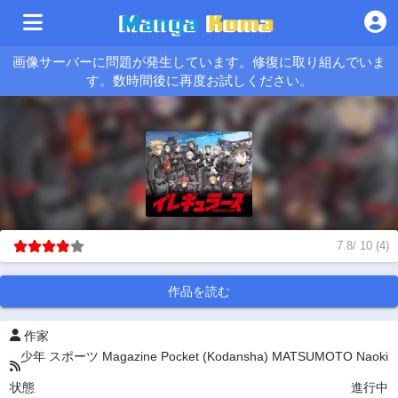
画像サーバーに問題が発生しています。修復に取り組んでいま
す。数時間後に再度お試しください。
7.8
/
10
(
4
)
作品を読む
作家
少年
スポーツ
Magazine Pocket (Kodansha)
MATSUMOTO Naoki
状態
進行中