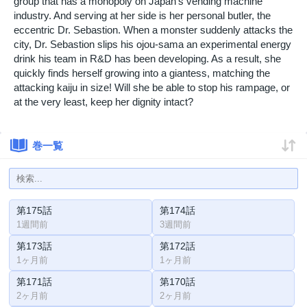
group that has a monopoly on Japan's vending machine
industry. And serving at her side is her personal butler, the
eccentric Dr. Sebastion. When a monster suddenly attacks the
city, Dr. Sebastion slips his ojou-sama an experimental energy
drink his team in R&D has been developing. As a result, she
quickly finds herself growing into a giantess, matching the
attacking kaiju in size! Will she be able to stop his rampage, or
at the very least, keep her dignity intact?
巻一覧
第175話
第174話
1週間前
3週間前
第173話
第172話
1ヶ月前
1ヶ月前
第171話
第170話
2ヶ月前
2ヶ月前