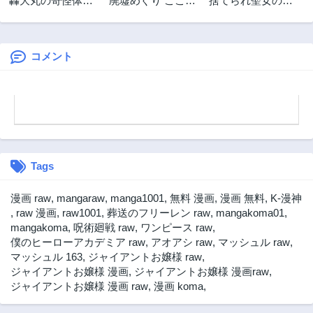
轟大丸の奇怪体験
廃墟めぐり ここか
捨てられ聖女の異
2ヶ月前
2ヶ月前
談
ら先は自己責任で
世界ごはん旅
第154話
第153話
す!
2ヶ月前
2ヶ月前
コメント
第152話
第151話
2ヶ月前
2ヶ月前
第150.5話
第150話
2ヶ月前
2ヶ月前
第149話
第148話
2ヶ月前
2ヶ月前
Tags
第147話
第146話
2ヶ月前
2ヶ月前
漫画 raw
,
mangaraw
,
manga1001
,
無料 漫画
,
漫画 無料
,
K-漫神
第145話
第144.5話
,
raw 漫画
,
raw1001
,
葬送のフリーレン raw
,
mangakoma01
,
2ヶ月前
2ヶ月前
mangakoma
,
呪術廻戦 raw
,
ワンピース raw
,
僕のヒーローアカデミア raw
,
アオアシ raw
,
マッシュル raw
,
第144話
第143.5話
マッシュル 163
,
ジャイアントお嬢様 raw
,
2ヶ月前
2ヶ月前
ジャイアントお嬢様 漫画
,
ジャイアントお嬢様 漫画raw
,
第143話
第142話
ジャイアントお嬢様 漫画 raw
,
漫画 koma
,
2ヶ月前
2ヶ月前