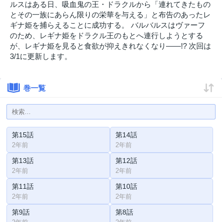
ルスはある日、吸血鬼の王・ドラクルから「連れてきたもの
とその一族にあらん限りの栄華を与える」と布告のあったレ
ギナ姫を捕らえることに成功する。 バルバルスはヴァーフ
のため、レギナ姫をドラクル王のもとへ連行しようとする
が、レギナ姫を見ると食欲が抑えきれなくなり――!? 次回は
3/1に更新します。
巻一覧
第15話
第14話
2年前
2年前
第13話
第12話
2年前
2年前
第11話
第10話
2年前
2年前
第9話
第8話