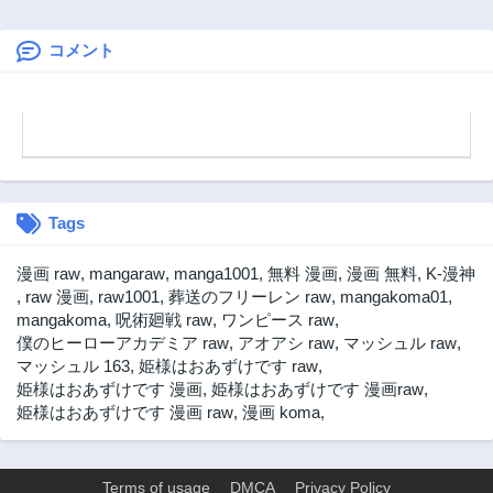
ール～親方、空か
らダークエルフの
女の子が!～
コメント
Tags
漫画 raw
,
mangaraw
,
manga1001
,
無料 漫画
,
漫画 無料
,
K-漫神
,
raw 漫画
,
raw1001
,
葬送のフリーレン raw
,
mangakoma01
,
mangakoma
,
呪術廻戦 raw
,
ワンピース raw
,
僕のヒーローアカデミア raw
,
アオアシ raw
,
マッシュル raw
,
マッシュル 163
,
姫様はおあずけです raw
,
姫様はおあずけです 漫画
,
姫様はおあずけです 漫画raw
,
姫様はおあずけです 漫画 raw
,
漫画 koma
,
Terms of usage
DMCA
Privacy Policy