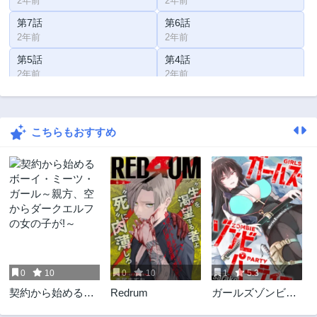
2年前
2年前
第7話
第6話
2年前
2年前
第5話
第4話
2年前
2年前
第3話
第2話
2年前
2年前
こちらもおすすめ
第1話
2年前
0
10
0
10
1
5.3
契約から始めるボ
Redrum
ガールズゾンビパ
ーイ・ミーツ・ガ
ーティー