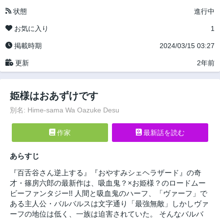
状態
進行中
お気に入り
1
掲載時期
2024/03/15 03:27
更新
2年前
姫様はおあずけです
別名: Hime-sama Wa Oazuke Desu
作家
最新話を読む
あらすじ
『百舌谷さん逆上する』『おやすみシェヘラザード』の奇
才・篠房六郎の最新作は、吸血鬼？×お姫様？のロードムー
ビーファンタジー!! 人間と吸血鬼のハーフ、「ヴァーフ」で
ある主人公・バルバルスは文字通り「最強無敵」しかしヴァ
ーフの地位は低く、一族は迫害されていた。 そんなバルバ