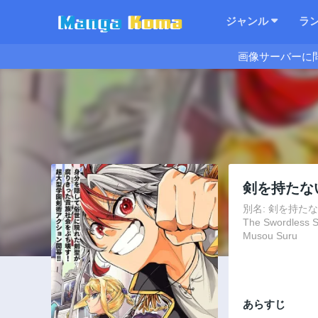
ジャンル
ラ
画像サーバーに
剣を持たな
別名: 剣を持たない剣聖
The Swordless S
Musou Suru
あらすじ