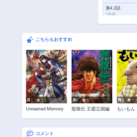
第4.2話
1年前
第2.1話
1年前
こちらもおすすめ
1
2.5
0
5.7
0
7.
Unnamed Memory
龍狼伝 王霸立国編
もいもん
コメント