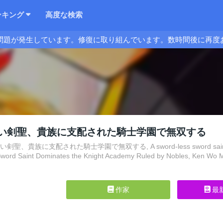
ンキング
高度な検索
問題が発生しています。修復に取り組んでいます。数時間後に再度
い剣聖、貴族に支配された騎士学園で無双する
、貴族に支配された騎士学園で無双する, A sword-less sword saint, unrivaled
word Saint Dominates the Knight Academy Ruled by Nobles, Ken Wo Mo
作家
最