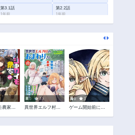
第3.1話
第2.2話
1年前
1年前
0
10
0
1
モ農家の
異世界エルフ村の
ゲーム開始前に死
神と謳わ
おまわりさん
ぬモブ悪役皇子に
。
転生した俺 ～推
しヒロインの妹と
幸せになるために