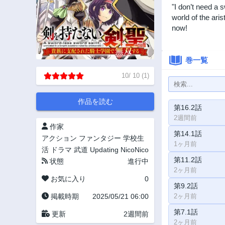
"I don’t need a 
world of the ari
now!
巻一覧
10
/
10
(
1
)
作品を読む
第16.2話
2週間前
作家
第14.1話
アクション
ファンタジー
学校生
1ヶ月前
活
ドラマ
武道
Updating
NicoNico
第11.2話
状態
進行中
2ヶ月前
お気に入り
0
第9.2話
掲載時期
2025/05/21 06:00
2ヶ月前
第7.1話
更新
2週間前
2ヶ月前