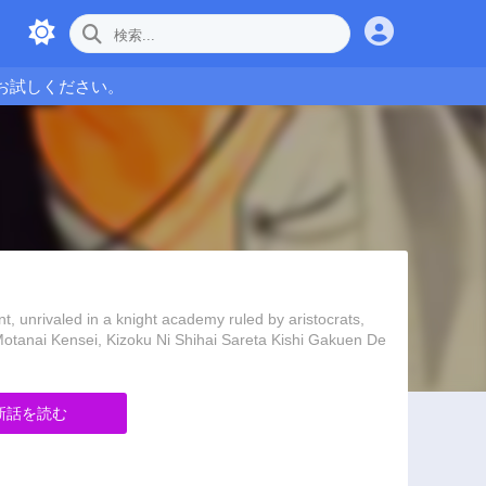
お試しください。
 in a knight academy ruled by aristocrats,
tanai Kensei, Kizoku Ni Shihai Sareta Kishi Gakuen De
新話を読む