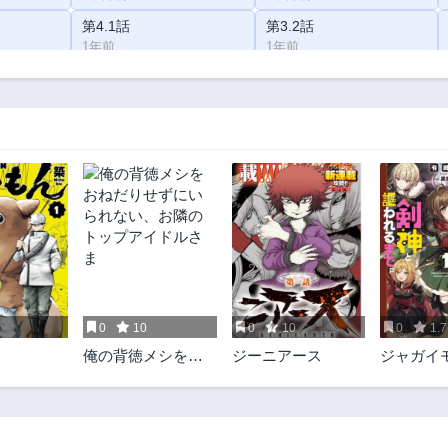
第4.1話
第3.2話
1年前
1年前
第1話
1年前
5
0
10
0
10
0
1.7
俺の背徳メシをお
ジーニアース
ジャガイ
ねだりせずにいら
村娘、剣
れない、お隣のト
れるまで
ップアイドルさま