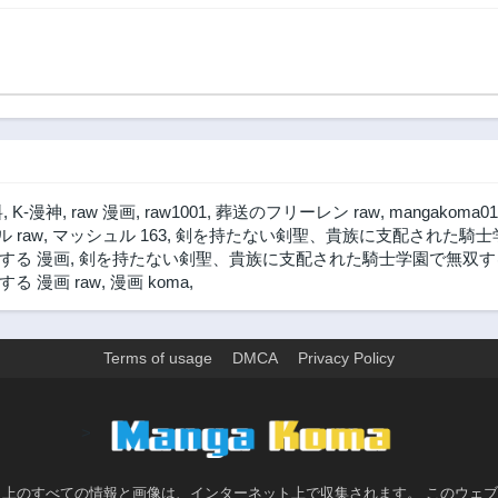
料
,
K-漫神
,
raw 漫画
,
raw1001
,
葬送のフリーレン raw
,
mangakoma01
 raw
,
マッシュル 163
,
剣を持たない剣聖、貴族に支配された騎士学
する 漫画
,
剣を持たない剣聖、貴族に支配された騎士学園で無双する
 漫画 raw
,
漫画 koma
,
Terms of usage
DMCA
Privacy Policy
>
ト上のすべての情報と画像は、インターネット上で収集されます。 このウェ