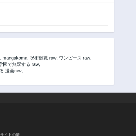
最弱魔法【闇刃】
を過剰な努力で極
め抜いたら、最強
のぶっ壊れ性能と
化していた件～
,
mangakoma
,
呪術廻戦 raw
,
ワンピース raw
,
園で無双する raw
,
 漫画raw
,
ブサイトの情