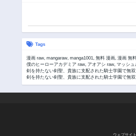
Tags
漫画 raw
,
mangaraw
,
manga1001
,
無料 漫画
,
漫画 無
僕のヒーローアカデミア raw
,
アオアシ raw
,
マッシュル
剣を持たない剣聖、貴族に支配された騎士学園で無双
剣を持たない剣聖、貴族に支配された騎士学園で無双する
ウェブサイ