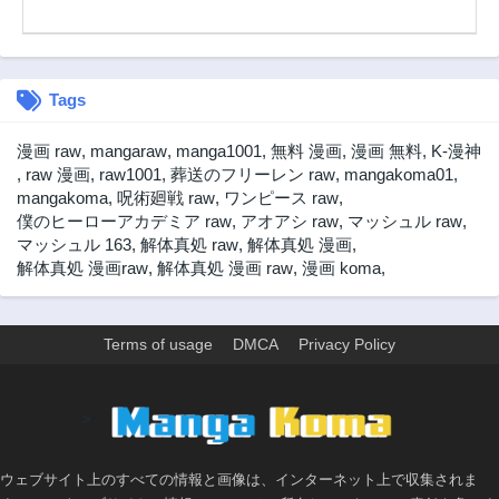
Tags
漫画 raw
,
mangaraw
,
manga1001
,
無料 漫画
,
漫画 無料
,
K-漫神
,
raw 漫画
,
raw1001
,
葬送のフリーレン raw
,
mangakoma01
,
mangakoma
,
呪術廻戦 raw
,
ワンピース raw
,
僕のヒーローアカデミア raw
,
アオアシ raw
,
マッシュル raw
,
マッシュル 163
,
解体真処 raw
,
解体真処 漫画
,
解体真処 漫画raw
,
解体真処 漫画 raw
,
漫画 koma
,
Terms of usage
DMCA
Privacy Policy
>
ウェブサイト上のすべての情報と画像は、インターネット上で収集されま