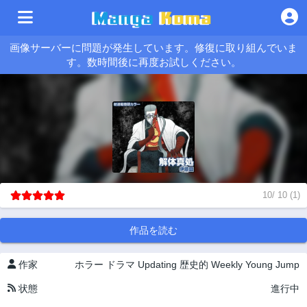
画像サーバーに問題が発生しています。修復に取り組んでいま
す。数時間後に再度お試しください。
10
/
10
(
1
)
作品を読む
作家
ホラー
ドラマ
Updating
歴史的
Weekly Young Jump
状態
進行中