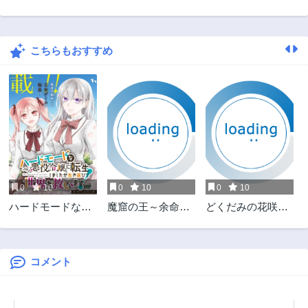
第6話
第5話
1年前
1年前
こちらもおすすめ
第4話
第3話
1年前
1年前
第2話
第1話
1年前
1年前
0
10
0
10
0
10
ハードモードな悪
魔窟の王～余命一
どくだみの花咲く
役令嬢に転生しま
か月の童貞、魔法
ころ
したが生き延びて
少女ハーレムを築
世界を救いま
いて王へ君臨す～
コメント