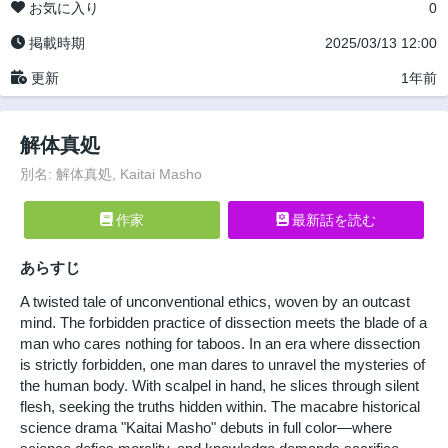
お気に入り
0
掲載時期
2025/03/13 12:00
更新
1年前
解体真処
別名: 解体真処, Kaitai Masho
作家
最新話を読む
あらすじ
A twisted tale of unconventional ethics, woven by an outcast
mind. The forbidden practice of dissection meets the blade of a
man who cares nothing for taboos. In an era where dissection
is strictly forbidden, one man dares to unravel the mysteries of
the human body. With scalpel in hand, he slices through silent
flesh, seeking the truths hidden within. The macabre historical
science drama "Kaitai Masho" debuts in full color—where