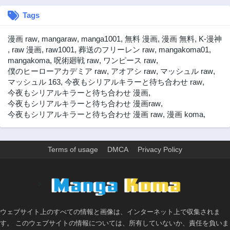
Tags
漫画 raw
,
mangaraw
,
manga1001
,
無料 漫画
,
漫画 無料
,
K-漫神
,
raw 漫画
,
raw1001
,
葬送のフリーレン raw
,
mangakoma01
,
mangakoma
,
呪術廻戦 raw
,
ワンピース raw
,
僕のヒーローアカデミア raw
,
アオアシ raw
,
マッシュル raw
,
マッシュル 163
,
今夜もシリアルキラーと待ち合わせ raw
,
今夜もシリアルキラーと待ち合わせ 漫画
,
今夜もシリアルキラーと待ち合わせ 漫画raw
,
今夜もシリアルキラーと待ち合わせ 漫画 raw
,
漫画 koma
,
Terms of usage
DMCA
Privacy Policy
>
ウェブサイト上のすべての情報と画像は、インターネット上で収集されま
す。 このウェブサイトの情報については、所有していないか、責任を負いま