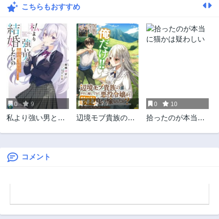
こちらもおすすめ
第11話
第10話
3ヶ月前
3ヶ月前
第9話
第8話
3ヶ月前
3ヶ月前
第7話
第6話
3ヶ月前
3ヶ月前
第5話
第4話
3ヶ月前
3ヶ月前
0
9
2
7.7
0
10
第3話
第2話
私より強い男と結
辺境モブ貴族のウ
拾ったのが本当に
3ヶ月前
3ヶ月前
婚したいの
チに嫁いできた悪
猫かは疑わしい
第1話
役令嬢が、めちゃ
3ヶ月前
くちゃできる良い
嫁なんだが？
コメント