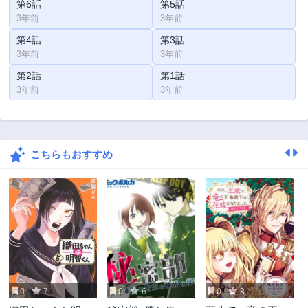
第6話
第5話
3年前
3年前
第4話
第3話
3年前
3年前
第2話
第1話
3年前
3年前
こちらもおすすめ
0
7
0
6
0
8