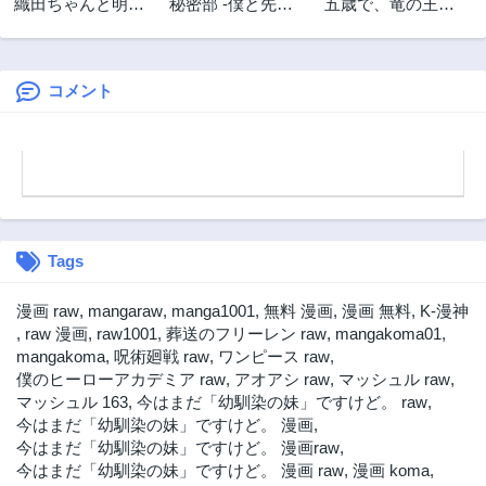
織田ちゃんと明智
秘密部 -僕と先生
五歳で、竜の王弟
くん
の秘密の部活-
殿下の花嫁になり
ました@COMIC
コメント
Tags
漫画 raw
,
mangaraw
,
manga1001
,
無料 漫画
,
漫画 無料
,
K-漫神
,
raw 漫画
,
raw1001
,
葬送のフリーレン raw
,
mangakoma01
,
mangakoma
,
呪術廻戦 raw
,
ワンピース raw
,
僕のヒーローアカデミア raw
,
アオアシ raw
,
マッシュル raw
,
マッシュル 163
,
今はまだ「幼馴染の妹」ですけど。 raw
,
今はまだ「幼馴染の妹」ですけど。 漫画
,
今はまだ「幼馴染の妹」ですけど。 漫画raw
,
今はまだ「幼馴染の妹」ですけど。 漫画 raw
,
漫画 koma
,