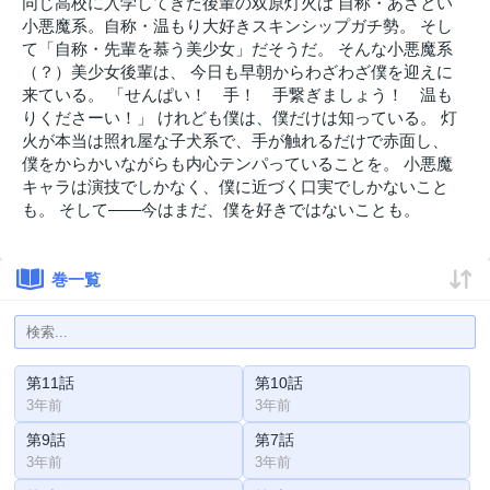
同じ高校に入学してきた後輩の双原灯火は 自称・あざとい
小悪魔系。自称・温もり大好きスキンシップガチ勢。 そし
て「自称・先輩を慕う美少女」だそうだ。 そんな小悪魔系
（？）美少女後輩は、 今日も早朝からわざわざ僕を迎えに
来ている。 「せんぱい！ 手！ 手繋ぎましょう！ 温も
りくださーい！」 けれども僕は、僕だけは知っている。 灯
火が本当は照れ屋な子犬系で、手が触れるだけで赤面し、
僕をからかいながらも内心テンパっていることを。 小悪魔
キャラは演技でしかなく、僕に近づく口実でしかないこと
も。 そして――今はまだ、僕を好きではないことも。
巻一覧
第11話
第10話
3年前
3年前
第9話
第7話
3年前
3年前