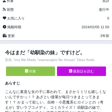
作家
未詳
状態
進行中
お気に入り
0
掲載時期
2024/02/05 11:50
更新
3年前
今はまだ「幼馴染の妹」ですけど。
別名: Ima Wa Mada “osananajimi No Imouto” Desu Kedo.
作家
最新話を読む
あらすじ
こんなに素直な女の子に慕われて、まさか１ミリも嬉しくな
いんですかっ！？ あざとい後輩が毎日つきまとってきま
す！？ かまって欲しい、自称・小悪魔系ヒロインとの（考
えが）甘いラブコメディ、コミカライズ！ 幼馴染の妹で、