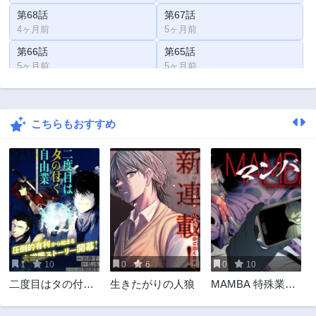
第68話
第67話
4ヶ月前
5ヶ月前
第66話
第65話
5ヶ月前
5ヶ月前
第64話
第63話
5ヶ月前
6ヶ月前
こちらもおすすめ
第62話
第61話
6ヶ月前
6ヶ月前
第60話
第59話
6ヶ月前
7ヶ月前
第58話
第57話
7ヶ月前
8ヶ月前
第56話
第55話
8ヶ月前
9ヶ月前
1
10
0
6
0
10
第54話
第53話
二度目はタの付く
生きたがりの人狼
MAMBA 特殊業務
9ヶ月前
9ヶ月前
自由業 ～逆行社畜
委託機関マジカル
第52話
第51話
は持ち越しチート
ステップ第19分室