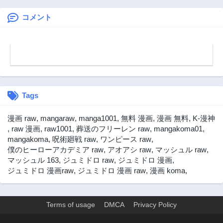
9ヶ月前
9ヶ月前
でリスタート～
コメント
第50話
第49話
10ヶ月前
10ヶ月前
第48話
第47話
10ヶ月前
11ヶ月前
第46話
第45話
11ヶ月前
11ヶ月前
Tags
第44話
第43話
1年前
3ヶ月前
漫画 raw
,
mangaraw
,
manga1001
,
無料 漫画
,
漫画 無料
,
K-漫神
第42話
第41話
,
raw 漫画
,
raw1001
,
葬送のフリーレン raw
,
mangakoma01
,
3ヶ月前
1年前
mangakoma
,
呪術廻戦 raw
,
ワンピース raw
,
僕のヒーローアカデミア raw
,
アオアシ raw
,
マッシュル raw
,
第40話
第39話
マッシュル 163
,
ジュミドロ raw
,
ジュミドロ 漫画
,
1年前
1年前
ジュミドロ 漫画raw
,
ジュミドロ 漫画 raw
,
漫画 koma
,
第38話
第37話
1年前
1年前
第36話
第35話
Terms of usage
DMCA
Privacy Policy
1年前
1年前