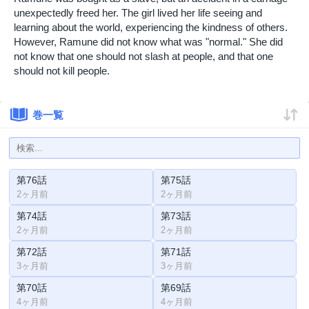
unexpectedly freed her. The girl lived her life seeing and
learning about the world, experiencing the kindness of others.
However, Ramune did not know what was "normal." She did
not know that one should not slash at people, and that one
should not kill people.
巻一覧
第76話
第75話
2ヶ月前
2ヶ月前
第74話
第73話
2ヶ月前
2ヶ月前
第72話
第71話
3ヶ月前
3ヶ月前
第70話
第69話
4ヶ月前
4ヶ月前