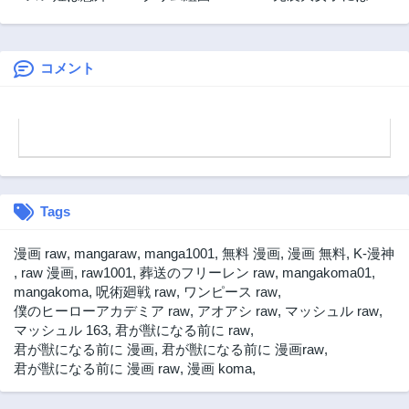
愛されている?
役令嬢はムリです!
第46話
第45話
3年前
3年前
コメント
第44話
第43話
3年前
3年前
第42話
第41話
3年前
3年前
第40話
第39話
3年前
3年前
Tags
第38話
第37話
3年前
3年前
漫画 raw
,
mangaraw
,
manga1001
,
無料 漫画
,
漫画 無料
,
K-漫神
第36話
第35話
,
raw 漫画
,
raw1001
,
葬送のフリーレン raw
,
mangakoma01
,
3年前
3年前
mangakoma
,
呪術廻戦 raw
,
ワンピース raw
,
僕のヒーローアカデミア raw
,
アオアシ raw
,
マッシュル raw
,
第34話
第33話
マッシュル 163
,
君が獣になる前に raw
,
3年前
3年前
君が獣になる前に 漫画
,
君が獣になる前に 漫画raw
,
第32話
第31話
君が獣になる前に 漫画 raw
,
漫画 koma
,
3年前
3年前
第30話
第29話