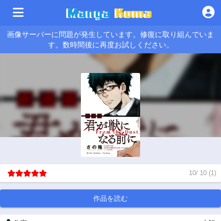
画像サーバーに問題が発生しています。修復に取り組んでいま
す。数時間後に再度お試しください。
10
/
10
(
1
)
作品を読む