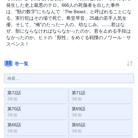
発生した史上最悪のテロ。666人の死傷者を出した事件
は、”獣の数字”にちなんで「The Beast」と呼ばれることにな
る。実行犯はその場で死亡。希堂琴音、25歳の若手人気女
優。そして、”俺”のたった一人の、幼なじみ。……君はな
ぜ、獣にならなければならなかったのか。君を止める手段は
なかったのか。ヒトの「獣性」をめぐる戦慄のノワール・サ
スペンス！
巻一覧
第72話
第71話
3年前
3年前
第70話
第69話
3年前
3年前
第66話
第65話
3年前
3年前