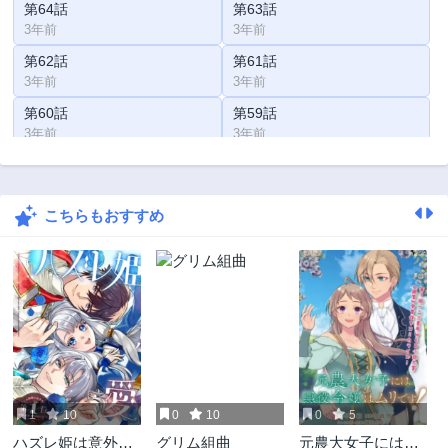
第64話
第63話
3年前
3年前
第62話
第61話
3年前
3年前
第60話
第59話
3年前
3年前
第58話
第57話
3年前
3年前
こちらもおすすめ
第56話
第55話
3年前
3年前
第54話
第53話
3年前
3年前
第52話
第51話
3年前
3年前
第50話
第49話
3年前
3年前
1
10
0
10
0
5
第48話
第47話
ハズレ姫は意外と
グリム組曲
元農大女子には悪
3年前
3年前