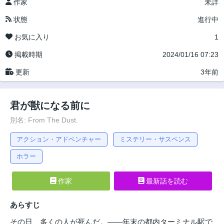
作家
未詳
状態
進行中
お気に入り
1
掲載時期
2024/01/16 07:23
更新
3年前
君が獣になる前に
別名: From The Dust.
アクション・アドベンチャー
ミステリー・サスペンス
ホラー
作家
最新話を読む
あらすじ
その日、多くの人が死んだ。――年末の都内ターミナル駅で