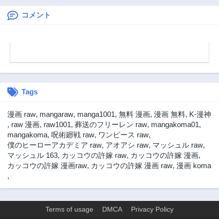
6ヶ月前
7ヶ月前
と、夫を亡くした
女戦士～
コメント
第280話
第279話
7ヶ月前
7ヶ月前
第278話
第277話
8ヶ月前
8ヶ月前
第276話
第275話
8ヶ月前
9ヶ月前
Tags
第274話
第273話
9ヶ月前
9ヶ月前
漫画 raw
,
mangaraw
,
manga1001
,
無料 漫画
,
漫画 無料
,
K-漫神
第272話
第271話
,
raw 漫画
,
raw1001
,
葬送のフリーレン raw
,
mangakoma01
,
9ヶ月前
9ヶ月前
mangakoma
,
呪術廻戦 raw
,
ワンピース raw
,
僕のヒーローアカデミア raw
,
アオアシ raw
,
マッシュル raw
,
第270話
第269話
マッシュル 163
,
カッコウの許嫁 raw
,
カッコウの許嫁 漫画
,
10ヶ月前
10ヶ月前
カッコウの許嫁 漫画raw
,
カッコウの許嫁 漫画 raw
,
漫画 koma
第268話
第267話
,
10ヶ月前
11ヶ月前
第266話
第265話
11ヶ月前
11ヶ月前
Terms of usage
DMCA
Privacy Policy