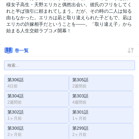
様女子高生・天野エリカと偶然出会い、彼氏のフリをしてく
れと半ば強引に頼まれてしまう。だが、その時の二人は知る
由もなかった。エリカは凪と取り違えられた子どもで、凪は
エリカの許嫁相手だということを——。「取り違え子」から
始まる人生交錯ラブコメ開幕！
巻一覧
第306話
第305話
4日前
2週間前
第304話
第303話
2週間前
4週間前
第302話
第301話
1ヶ月前
1ヶ月前
第300話
第299話
2ヶ月前
2ヶ月前