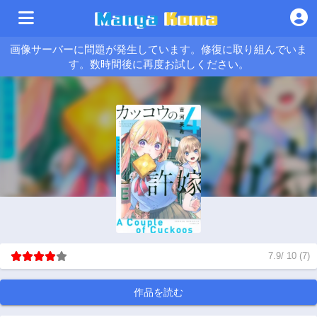
画像サーバーに問題が発生しています。修復に取り組んでいま
す。数時間後に再度お試しください。
7.9
/
10
(
7
)
作品を読む