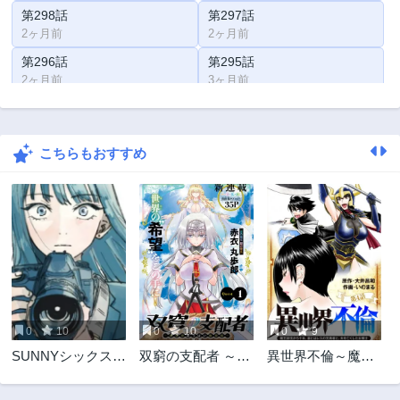
第298話
第297話
2ヶ月前
2ヶ月前
第296話
第295話
2ヶ月前
3ヶ月前
第294話
第293話
3ヶ月前
4ヶ月前
こちらもおすすめ
第292話
第291話
4ヶ月前
4ヶ月前
第290話
第289話
5ヶ月前
5ヶ月前
第288話
第287話
5ヶ月前
5ヶ月前
第286話
第285話
5ヶ月前
6ヶ月前
0
10
0
10
0
9
第284話
第283話
SUNNYシックステ
双窮の支配者 ～異
異世界不倫～魔王
6ヶ月前
6ヶ月前
ィーン
世界おっぱい無双
討伐から十年、妻
第282話
第281話
伝～
とはレスの元勇者