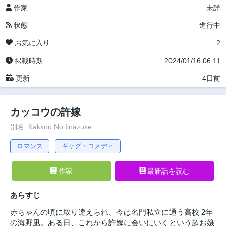
作家
未詳
状態
進行中
お気に入り
2
掲載時期
2024/01/16 06:11
更新
4日前
カッコウの許嫁
別名: Kakkou No Iinazuke
ロマンス
ギャグ・コメディ
作家
最新話を読む
あらすじ
赤ちゃんの頃に取り違えられ、今は名門私立に通う高校 2年
の海野凪。ある日、これから許嫁に会いにいくという超お嬢