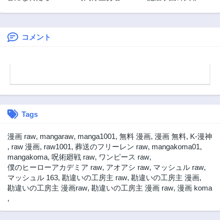
命3日の設定じゃ世
術師～大罪に寄り
第19話
第18話
界を救うには短す
添う聖女と、救済
3年前
3年前
ぎる―
の邪教徒～
コメント
第17話
第16話
3年前
3年前
第15話
第14話
3年前
3年前
第13話
第12話
3年前
3年前
Tags
第11話
第10話
3年前
3年前
漫画 raw
,
mangaraw
,
manga1001
,
無料 漫画
,
漫画 無料
,
K-漫神
第9話
第8話
,
raw 漫画
,
raw1001
,
葬送のフリーレン raw
,
mangakoma01
,
3年前
3年前
mangakoma
,
呪術廻戦 raw
,
ワンピース raw
,
僕のヒーローアカデミア raw
,
アオアシ raw
,
マッシュル raw
,
第7話
第6話
マッシュル 163
,
勘違いの工房主 raw
,
勘違いの工房主 漫画
,
3年前
3年前
勘違いの工房主 漫画raw
,
勘違いの工房主 漫画 raw
,
漫画 koma
第5話
第4話
,
3年前
3年前
第3話
第2話