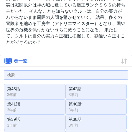
実は戦闘以外は神の域に達している適正ランクＳＳＳの持ち
主だった。 そんなことを知らないクルトは、自分の実力が
わからないまま周囲の人間を驚かせていく。 結果、多くの
冒険者を纏める工房主（アトリエマイスター）となり、国や
世界の危機を気付かないうちに救うことになる。 果たし
て、クルトは自分の実力を正確に把握して、勘違いを正すこ
とができるのか？
巻一覧
第43話
第42話
3年前
3年前
第41話
第40話
3年前
3年前
第39話
第38話
3年前
3年前