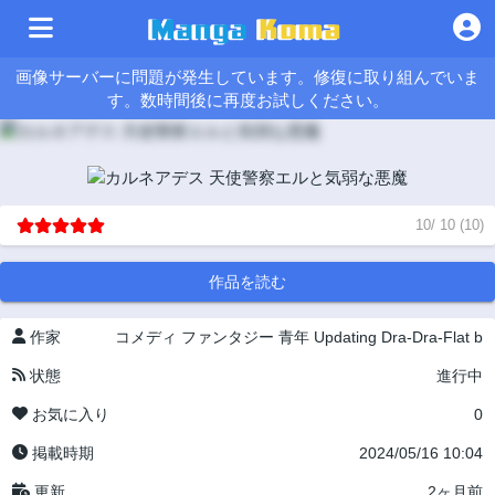
画像サーバーに問題が発生しています。修復に取り組んでいま
す。数時間後に再度お試しください。
10
/
10
(
10
)
作品を読む
作家
コメディ
ファンタジー
青年
Updating
Dra-Dra-Flat b
状態
進行中
お気に入り
0
掲載時期
2024/05/16 10:04
更新
2ヶ月前