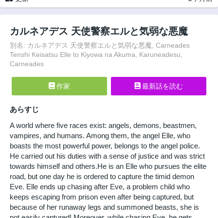
カルネアデス 天使警察エルと気弱な悪魔
別名: カルネアデス 天使警察エルと気弱な悪魔, Carneades
Tenshi Keisatsu Elle to Kiyowa na Akuma, Karuneadesu,
Carneades
作家
最新話を読む
あらすじ
A world where five races exist: angels, demons, beastmen,
vampires, and humans. Among them, the angel Elle, who
boasts the most powerful power, belongs to the angel police.
He carried out his duties with a sense of justice and was strict
towards himself and others.He is an Elle who pursues the elite
road, but one day he is ordered to capture the timid demon
Eve. Elle ends up chasing after Eve, a problem child who
keeps escaping from prison even after being captured, but
because of her runaway legs and summoned beasts, she is
not easily captured! Moreover, while chasing Eve, he gets