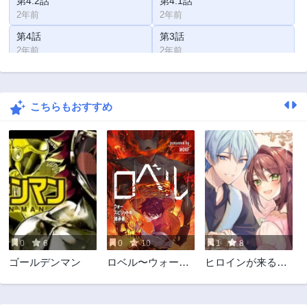
第4.2話
第4.1話
2年前
2年前
第4話
第3話
2年前
2年前
第2話
第1話
2年前
2年前
こちらもおすすめ
0
6
0
10
1
8
ゴールデンマン
ロベル〜ウォース
ヒロインが来る前
ピリットの継承
に妊娠しました～
者〜
詰んだはずの悪役
令嬢ですが、どう