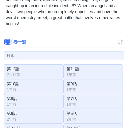
caught up in an incredible incident...!!? When an angel and a
devil, two people who are completely opposites and have the
worst chemistry, meet, a great battle that involves other races
begins!
巻一覧
第12話
第11話
2ヶ月前
1年前
第10話
第9話
1年前
1年前
第8話
第7話
1年前
1年前
第6話
第5話
2年前
2年前