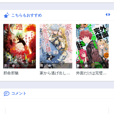
第36.1話
第35.3話
3ヶ月前
3ヶ月前
こちらもおすすめ
第35.2話
第35.1話
3ヶ月前
3ヶ月前
第34.3話
第34.2話
3ヶ月前
3ヶ月前
第34.1話
第33.3話
3ヶ月前
3ヶ月前
第33.2話
第33.1話
3ヶ月前
3ヶ月前
0
10
1
9
0
8
第32.4話
第32.3話
邪命邪魅
家から逃げ出した
外面だけは完璧な
3ヶ月前
3ヶ月前
い私が、うっかり
コミュ障冒険者、
第32.2話
第32.1話
憧れの大魔法使い
Sランクパーティ
3ヶ月前
3ヶ月前
様を買ってしまっ
ーでリーダーにな
たら
る
コメント
第31.2話
第31.1話
3ヶ月前
3ヶ月前
第30.3話
第30.2話
3ヶ月前
3ヶ月前