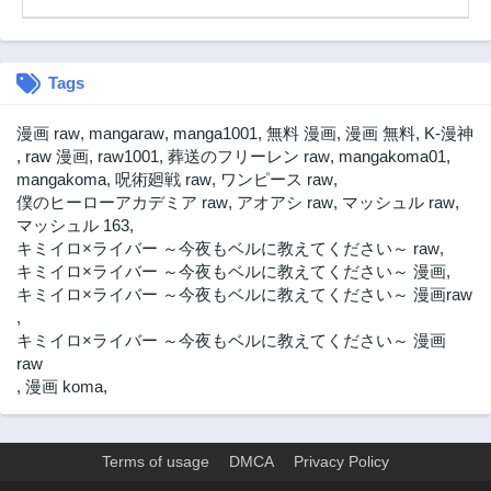
第30.1話
第29.3話
3ヶ月前
3ヶ月前
Tags
第29.2話
第29.1話
3ヶ月前
3ヶ月前
漫画 raw
,
mangaraw
,
manga1001
,
無料 漫画
,
漫画 無料
,
K-漫神
第28.3話
第28.2話
,
raw 漫画
,
raw1001
,
葬送のフリーレン raw
,
mangakoma01
,
3ヶ月前
3ヶ月前
mangakoma
,
呪術廻戦 raw
,
ワンピース raw
,
僕のヒーローアカデミア raw
,
アオアシ raw
,
マッシュル raw
,
第28.1話
第27.2話
マッシュル 163
,
3ヶ月前
3ヶ月前
キミイロ×ライバー ～今夜もベルに教えてください～ raw
,
第27.1話
第26.3話
キミイロ×ライバー ～今夜もベルに教えてください～ 漫画
,
3ヶ月前
3ヶ月前
キミイロ×ライバー ～今夜もベルに教えてください～ 漫画raw
,
第26.2話
第26.1話
キミイロ×ライバー ～今夜もベルに教えてください～ 漫画
3ヶ月前
3ヶ月前
raw
第25.2話
第25.1話
,
漫画 koma
,
3ヶ月前
3ヶ月前
第24.2話
第24.1話
3ヶ月前
3ヶ月前
Terms of usage
DMCA
Privacy Policy
第23.3話
第23.2話