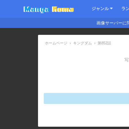
ジャンル
ラ
画像サーバーに
ホームページ
›
キングダム
›
第852話
写