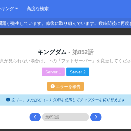
ンキング
高度な検索
問題が発生しています。修復に取り組んでいます。数時間後に再度
キングダム
- 第852話
真が見られない場合は、下の「フォトサーバー」を変更してくだ
Server 1
Server 2
エラーを報告
左（←）または右（→）矢印を使用してチャプターを切り替えます