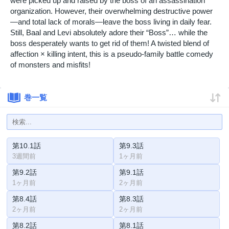
were picked up and raised by the boss of an assassination
organization. However, their overwhelming destructive power
—and total lack of morals—leave the boss living in daily fear.
Still, Baal and Levi absolutely adore their “Boss”… while the
boss desperately wants to get rid of them! A twisted blend of
affection × killing intent, this is a pseudo-family battle comedy
of monsters and misfits!
巻一覧
第10.1話
第9.3話
3週間前
1ヶ月前
第9.2話
第9.1話
1ヶ月前
2ヶ月前
第8.4話
第8.3話
2ヶ月前
2ヶ月前
第8.2話
第8.1話