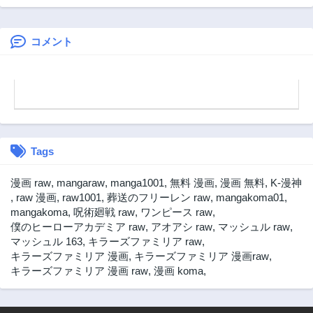
第4.1話
第3.5話
魔法が万能で生き
3ヶ月前
3ヶ月前
るのが楽しくなり
ました
コメント
第3.4話
第3.3話
3ヶ月前
3ヶ月前
第3.2話
第3.1話
3ヶ月前
3ヶ月前
第2.5話
第2.4話
3ヶ月前
3ヶ月前
Tags
第2.3話
第2.2話
3ヶ月前
3ヶ月前
漫画 raw
,
mangaraw
,
manga1001
,
無料 漫画
,
漫画 無料
,
K-漫神
第2.1話
第1.2話
,
raw 漫画
,
raw1001
,
葬送のフリーレン raw
,
mangakoma01
,
3ヶ月前
3ヶ月前
mangakoma
,
呪術廻戦 raw
,
ワンピース raw
,
僕のヒーローアカデミア raw
,
アオアシ raw
,
マッシュル raw
,
第1.1話
マッシュル 163
,
キラーズファミリア raw
,
3ヶ月前
キラーズファミリア 漫画
,
キラーズファミリア 漫画raw
,
キラーズファミリア 漫画 raw
,
漫画 koma
,