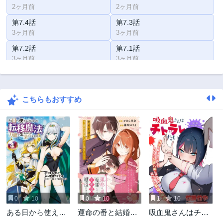
2ヶ月前
2ヶ月前
第7.4話
第7.3話
3ヶ月前
3ヶ月前
第7.2話
第7.1話
3ヶ月前
3ヶ月前
第6.4話
第6.3話
3ヶ月前
3ヶ月前
こちらもおすすめ
第6.2話
第6.1話
3ヶ月前
3ヶ月前
第5.3話
第5.2話
3ヶ月前
3ヶ月前
第5.1話
第4.6話
3ヶ月前
3ヶ月前
第4.5話
第4.4話
3ヶ月前
3ヶ月前
0
10
0
10
1
10
第4.3話
第4.2話
ある日から使える
運命の番と結婚し
吸血鬼さんはチト
3ヶ月前
3ヶ月前
ようになった転移
たら
ラレたい