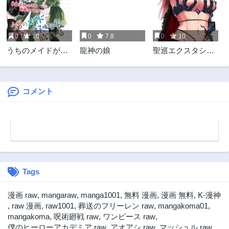
第2.2話
第2.1話
1年前
1年前
0
10
0
7.8
0
10
第1話
うちのメイドがク
龍神の娘
聖巡エクスタシー
1年前
ラスの好きな子に
-××しないと出られ
似ている
ない部屋で魔族を
ブッ倒します-
コメント
Tags
漫画 raw
,
mangaraw
,
manga1001
,
無料 漫画
,
漫画 無料
,
K-漫神
,
raw 漫画
,
raw1001
,
葬送のフリーレン raw
,
mangakoma01
,
mangakoma
,
呪術廻戦 raw
,
ワンピース raw
,
僕のヒーローアカデミア raw
,
アオアシ raw
,
マッシュル raw
,