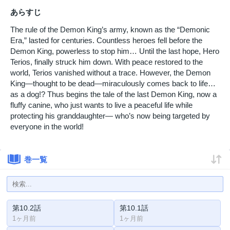
あらすじ
The rule of the Demon King’s army, known as the “Demonic
Era,” lasted for centuries. Countless heroes fell before the
Demon King, powerless to stop him… Until the last hope, Hero
Terios, finally struck him down. With peace restored to the
world, Terios vanished without a trace. However, the Demon
King—thought to be dead—miraculously comes back to life…
as a dog!? Thus begins the tale of the last Demon King, now a
fluffy canine, who just wants to live a peaceful life while
protecting his granddaughter— who’s now being targeted by
everyone in the world!
巻一覧
第10.2話
第10.1話
1ヶ月前
1ヶ月前