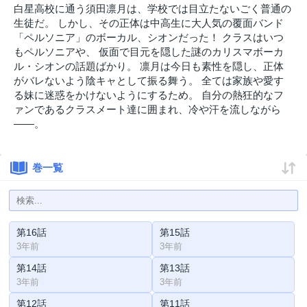
白星高校に通う須田凛月は、学校では目立たないごく普通の
生徒だ。 しかし、その正体は中高生に大人気の覆面バンド
「ペルソニア」のボーカル、シオンだった！ クラスはいつ
もペルソニアや、 仮面で目元を隠した謎のカリスマボーカ
ル・シオンの話題ばかり。 凛月は今日も素性を隠し、正体
がバレないよう陰キャとして振る舞う。 全ては家族や愛す
る妹に迷惑をかけないようにするため。 自分の熱狂的なフ
ァンであるクラスメート達に囲まれ、冷や汗を流しながら
――。
巻一覧
第16話
第15話
3年前
3年前
第14話
第13話
3年前
3年前
第12話
第11話