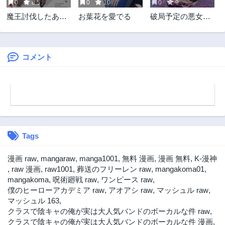
0
8.5
0
10
0
9
魔王討伐したあ
お葉花を愛でる
破局予定の悪女の
と、目立ちたくな
はずが、冷徹公爵
いのでギルドマス
様が別れてくれま
ターになった
せん!
コメント
Tags
漫画 raw
,
mangaraw
,
manga1001
,
無料 漫画
,
漫画 無料
,
K-漫神
,
raw 漫画
,
raw1001
,
葬送のフリーレン raw
,
mangakoma01
,
mangakoma
,
呪術廻戦 raw
,
ワンピース raw
,
僕のヒーローアカデミア raw
,
アオアシ raw
,
マッシュル raw
,
マッシュル 163
,
クラスで陰キャの俺が実は大人気バンドのボーカルな件 raw
,
クラスで陰キャの俺が実は大人気バンドのボーカルな件 漫画
,