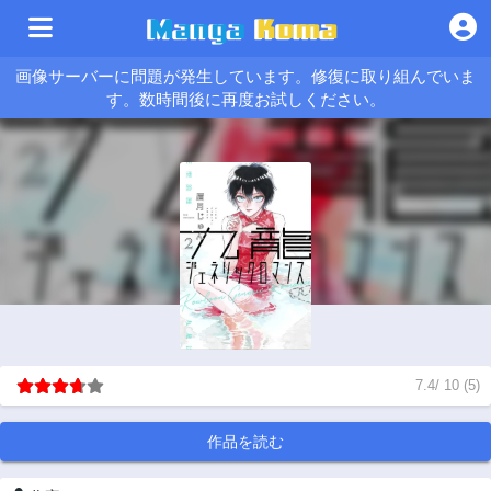
画像サーバーに問題が発生しています。修復に取り組んでいま
す。数時間後に再度お試しください。
7.4
/
10
(
5
)
作品を読む