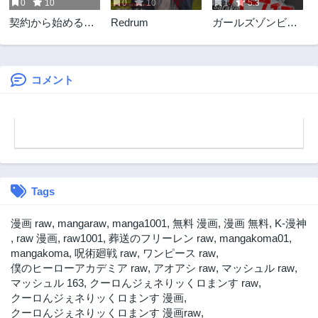
0
10
0
10
1
5.3
第86話
第85話
契約から始めるボ
Redrum
ガールズゾンビパ
2年前
2年前
ーイ・ミーツ・ガ
ーティー
第84話
第83話
ール～親方、空か
2年前
2年前
らダークエルフの
女の子が!～
コメント
第82話
第81話
2年前
2年前
第80話
第79話
2年前
2年前
第78話
第77話
2年前
2年前
Tags
第76話
第75話
2年前
2年前
漫画 raw
,
mangaraw
,
manga1001
,
無料 漫画
,
漫画 無料
,
K-漫神
第74話
第73話
,
raw 漫画
,
raw1001
,
葬送のフリーレン raw
,
mangakoma01
,
2年前
2年前
mangakoma
,
呪術廻戦 raw
,
ワンピース raw
,
僕のヒーローアカデミア raw
,
アオアシ raw
,
マッシュル raw
,
第72話
第71話
マッシュル 163
,
クーロんジぇネりッくロまンす raw
,
2年前
2年前
クーロんジぇネりッくロまンす 漫画
,
第70話
第69話
クーロんジぇネりッくロまンす 漫画raw
,