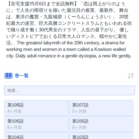
【在宅支援!!5月6日まで全話無料】「恋は雨上がりのよう
に」で人生の雨宿りを描いた最注目の俊英、最新作。 舞台
は、東洋の魔窟・九龍城砦（くーろんじょうさい）。 20世
紀最大の迷宮、巨大高層コンクリートスラムともいわれる街
で織り成す働く30代男女のドラマ、人生の昼下がり。 優し
いディストピアでおくる日常大人ロマンス、穏やかに新生
活。 The greatest labyrinth of the 20th century, a drama for
working men and women in a town called a Kowloon walled
city. Daily adult romance in a gentle dystopia, a new life gently.
巻一覧
第108話
第107話
4ヶ月前
5ヶ月前
第106話
第105話
6ヶ月前
8ヶ月前
第104話
第103話