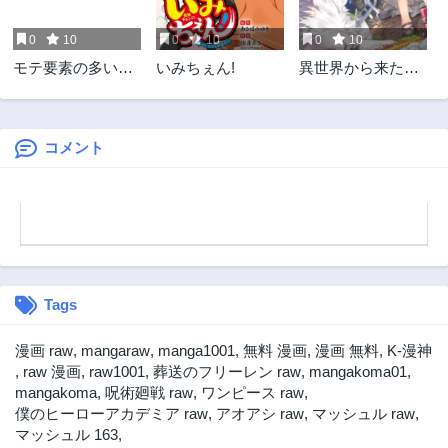
2年前
2年前
0
10
0
10
0
10
第6.1話
第6話
モテ要素の多い婚
いみちぇん!
異世界から来た魔
2年前
2年前
約者に天使の鉄拳
族、拾いました。
第5.2話
第5.1話
THE COMIC
うっかりもらった
2年前
2年前
莫大な魔力で、ダ
ンジョンのある暮
コメント
第5話
第4.2話
らしを満喫しま
2年前
2年前
す。
第4.1話
第4話
2年前
2年前
第3.2話
第3.1話
2年前
2年前
Tags
第3話
第2.2話
2年前
2年前
漫画 raw
,
mangaraw
,
manga1001
,
無料 漫画
,
漫画 無料
,
K-漫神
第2.1話
第2話
,
raw 漫画
,
raw1001
,
葬送のフリーレン raw
,
mangakoma01
,
2年前
2年前
mangakoma
,
呪術廻戦 raw
,
ワンピース raw
,
僕のヒーローアカデミア raw
,
アオアシ raw
,
マッシュル raw
,
第1話
マッシュル 163
,
2年前