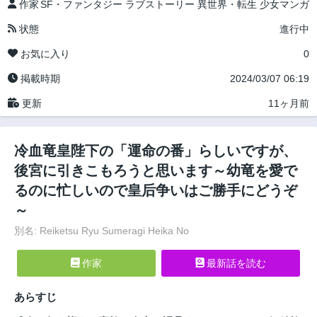
作家
SF・ファンタジー
ラブストーリー
異世界・転生
少女マンガ
状態
進行中
お気に入り
0
掲載時期
2024/03/07 06:19
更新
11ヶ月前
冷血竜皇陛下の「運命の番」らしいですが、
後宮に引きこもろうと思います～幼竜を愛で
るのに忙しいので皇后争いはご勝手にどうぞ
～
別名: Reiketsu Ryu Sumeragi Heika No
作家
最新話を読む
あらすじ