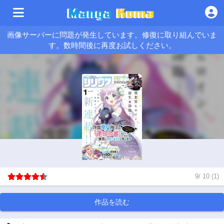
画像サーバーに問題が発生しています。修復に取り組んでいま
す。数時間後に再度お試しください。
9
/
10
(
1
)
作品を読む