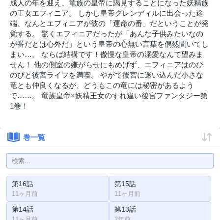
成人の年を迎え、竜族の皇帝に謁見することになった妖精族
の王女エフィニア。 しかし皇帝グレンディルに出会った途
端、なんとエフィニアが彼の「運命の番」だということが発
覚する。 驚くエフィニアだったが「あんな子供みたいなの
が番だとは心外だ」という皇帝の心無い言葉を偶然聞いてし
まい…。 ならば結構です！傲慢な皇帝の溺愛なんて望みま
せん！ 他の側室の嫌がらせにもめげず、エフィニアはのび
のびと後宮ライフを満喫。 やがて後宮に迷い込んだ小さな
竜とも仲良くなるが、どうもこの竜には秘密があるよう
で……。 竜族皇帝×妖精王女のすれ違い後宮ファンタジー第
1巻！
巻一覧
第16話
第15話
11ヶ月前
11ヶ月前
第14話
第13話
11ヶ月前
2年前