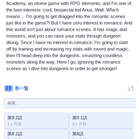
Academy, an otome game with RPG elements, and I’m one of
the love interests: cool, bespectacled Arius. Wait. Which
means… I’m going to get dragged into the romantic scenes
just like in the game?! But I have zero interest in romance. And
this world isn’t just about romance scenes. It has magic and
monsters, and you can raise your stats through dungeon
diving. Since I have no interest in romance, I’m going to start
off by training and increasing my stats with sword and magic,
then I’ll head deep into the dungeons, smashing countless
monsters along the way. Here I go, ignoring the romance
scenes as I dive into dungeons in order to get stronger!
巻一覧
第9.2話
第9.1話
1ヶ月前
2ヶ月前
第8.2話
第8話