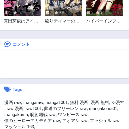
0
10
2
5.5
0
10
真田芽依はアイド
殴りテイマーの異
ハイパーインフレ
ルの嘘を信じてる
世界生活 ~後衛な
ーション
のに前衛で戦う魔
物使い~
コメント
Tags
漫画 raw
,
mangaraw
,
manga1001
,
無料 漫画
,
漫画 無料
,
K-漫神
,
raw 漫画
,
raw1001
,
葬送のフリーレン raw
,
mangakoma01
,
mangakoma
,
呪術廻戦 raw
,
ワンピース raw
,
僕のヒーローアカデミア raw
,
アオアシ raw
,
マッシュル raw
,
マッシュル 163
,