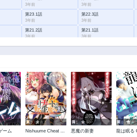
3年前
3年前
第23.1話
第22.3話
3年前
3年前
第21.2話
第21.1話
3年前
3年前
第19.3話
第19.2話
3年前
3年前
第18.1話
第17.3話
3年前
3年前
第16.2話
第16.1話
3年前
3年前
第14.3話
第14.2話
3年前
3年前
第13.1話
第12.3話
3年前
3年前
5
0
8.7
1
10
0
9
第11.2話
第11.1話
ゲーム
Nishuume Cheat No
悪魔の新妻
龍は眠る G
3年前
3年前
Tensei Madoushi
異能の少