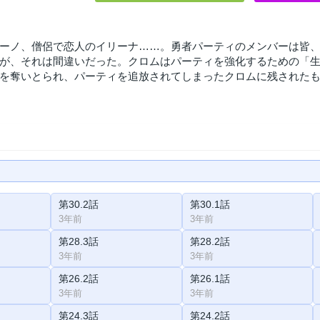
ーノ、僧侶で恋人のイリーナ……。勇者パーティのメンバーは皆
が、それは間違いだった。クロムはパーティを強化するための「生
を奪いとられ、パーティを追放されてしまったクロムに残された
第30.2話
第30.1話
3年前
3年前
第28.3話
第28.2話
3年前
3年前
第26.2話
第26.1話
3年前
3年前
第24.3話
第24.2話