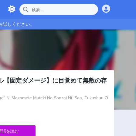
お試しください。
ル【固定ダメージ】に目覚めて無敵の存
age” Ni Mezamete Muteki No Sonzai Ni. Saa, Fukushuu O
新話を読む