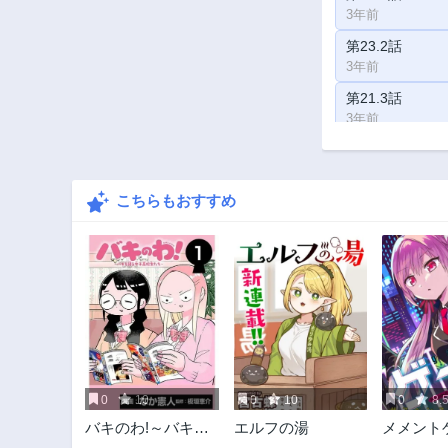
3年前
第23.2話
3年前
第21.3話
3年前
第20.1話
3年前
こちらもおすすめ
第18.2話
3年前
第16.3話
3年前
第15.1話
3年前
第13.2話
3年前
0
10
0
10
0
8.
第11.3話
バキのわ!～バキを
エルフの湯
メメント
3年前
語る女子高校生た