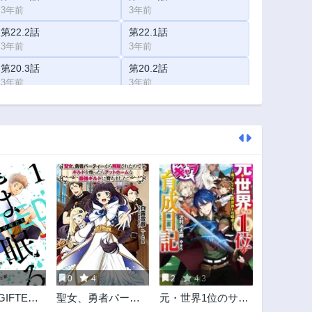
3年前
3年前
第22.2話
第22.1話
3年前
3年前
第20.3話
第20.2話
3年前
3年前
第19.1話
第18.3話
3年前
3年前
第17.2話
第17.1話
3年前
3年前
第15.3話
第15.2話
3年前
3年前
第14.1話
第13.3話
3年前
3年前
第12.2話
第12.1話
3年前
3年前
0
4
2
4.3
第10.3話
第10.2話
IFTED
聖女、勇者パーテ
元・世界1位のサブ
3年前
3年前
年たち
ィーから解雇され
キャラ育成日記 ～