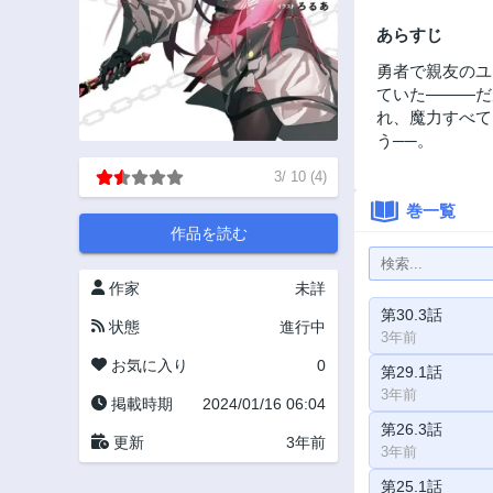
あらすじ
勇者で親友のユ
ていた―――だ
れ、魔力すべて
う──。
3
/
10
(
4
)
巻一覧
作品を読む
作家
未詳
第30.3話
状態
進行中
3年前
お気に入り
0
第29.1話
3年前
掲載時期
2024/01/16 06:04
第26.3話
更新
3年前
3年前
第25.1話