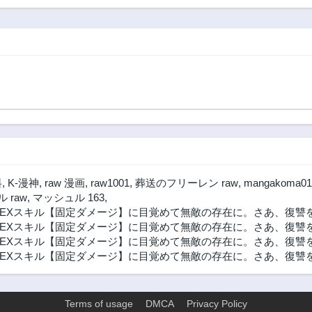
第9.3話
第9.2話
(manga)
3年前
3年前
第8.1話
第7.3話
3年前
3年前
第6.2話
第6.1話
3年前
3年前
第4.3話
第4.2話
3年前
3年前
第2.3話
第2.2話
3年前
3年前
料
,
K-漫神
,
raw 漫画
,
raw1001
,
葬送のフリーレン raw
,
mangakoma01
第1.1話
 raw
,
マッシュル 163
,
3年前
Xスキル【固定ダメージ】に目覚めて無敵の存在に。さあ、復讐を始
EXスキル【固定ダメージ】に目覚めて無敵の存在に。さあ、復讐を
Xスキル【固定ダメージ】に目覚めて無敵の存在に。さあ、復讐を始
Xスキル【固定ダメージ】に目覚めて無敵の存在に。さあ、復讐を始
Terms of usage
DMCA
Privacy Policy