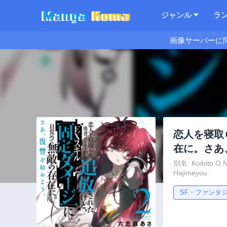
ジャンル
ラ
画像サーバーに
恋人を寝取
在に。さあ
別名: Koibito O N
Hajimeyou.
SF・ファンタ