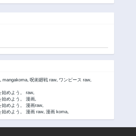
第9.1話
第8.3話
たのでギルドを作
廃プレイヤー、異
3年前
3年前
ったらアットホー
世界を攻略中！～
ムな最強ギルドに
第7.2話
第7.1話
育ちました。
3年前
3年前
第5.3話
第5.2話
3年前
3年前
第4.1話
第3.2話
3年前
3年前
第2.1話
第1.3話
3年前
3年前
,
mangakoma
,
呪術廻戦 raw
,
ワンピース raw
,
めよう。 raw
,
始めよう。 漫画
,
めよう。 漫画raw
,
めよう。 漫画 raw
,
漫画 koma
,