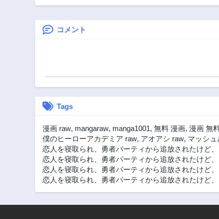
第10.1話
ち～
3年前
コメント
第8.2話
3年前
第6.3話
3年前
第5.1話
3年前
Tags
第3.1話
3年前
漫画 raw
,
mangaraw
,
manga1001
,
無料 漫画
,
漫画 無
第1.2話
僕のヒーローアカデミア raw
,
アオアシ raw
,
マッシュル
3年前
恋人を寝取られ、勇者パーティから追放されたけど、E
恋人を寝取られ、勇者パーティから追放されたけど、
恋人を寝取られ、勇者パーティから追放されたけど、E
恋人を寝取られ、勇者パーティから追放されたけど、E