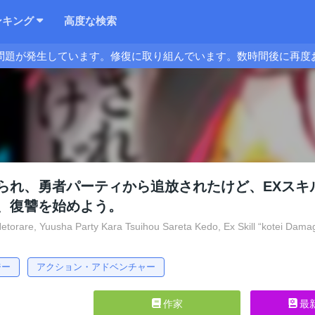
ンキング
高度な検索
問題が発生しています。修復に取り組んでいます。数時間後に再度
られ、勇者パーティから追放されたけど、EXスキ
、復讐を始めよう。
etorare, Yuusha Party Kara Tsuihou Sareta Kedo, Ex Skill “kotei Dam
ジー
アクション・アドベンチャー
作家
最