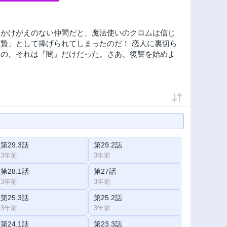
、かけがえのない仲間だと、魔法使いのクロムは信じ
贄」として捧げられてしまったのだ！ 恋人に裏切ら
もの、それは『闇』だけだった。さあ、復讐を始めよ
第29.3話
第29.2話
3年前
3年前
第28.1話
第27話
3年前
3年前
第25.3話
第25.2話
3年前
3年前
第24.1話
第23.3話