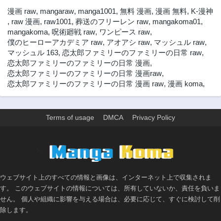
漫画 raw
,
mangaraw
,
manga1001
,
無料 漫画
,
漫画 無料
,
K-漫神
,
raw 漫画
,
raw1001
,
葬送のフリーレン raw
,
mangakoma01
,
mangakoma
,
呪術廻戦 raw
,
ワンピース raw
,
僕のヒーローアカデミア raw
,
アオアシ raw
,
マッシュル raw
,
マッシュル 163
,
恋太郎ファミリーのファミリーの日常 raw
,
恋太郎ファミリーのファミリーの日常 漫画
,
恋太郎ファミリーのファミリーの日常 漫画raw
,
恋太郎ファミリーのファミリーの日常 漫画 raw
,
漫画 koma
,
Terms of usage
DMCA
Privacy Policy
>
ウェブサイト上のすべての情報と画像は、インターネット上で収集されま
す。 このウェブサイトの情報については、所有していないか、責任を負いま
せん。 個人や組織に影響を与える場合は、必要に応じて、すぐに検討して削
除します。