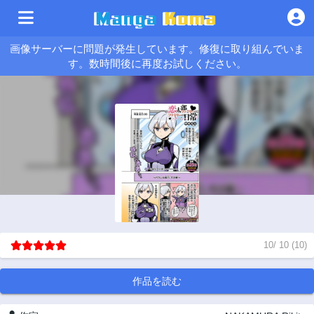
画像サーバーに問題が発生しています。修復に取り組んでいま
す。数時間後に再度お試しください。
10
/
10
(
10
)
作品を読む