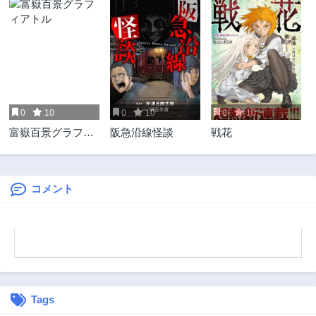
0
10
0
10
0
10
富嶽百景グラフィ
阪急沿線怪談
戦花
アトル
コメント
Tags