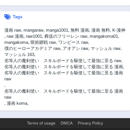
第72話
第71話
2年前
2年前
Tags
第70話
第69話
2年前
2年前
漫画 raw
,
mangaraw
,
manga1001
,
無料 漫画
,
漫画 無料
,
K-漫神
第68話
第67話
,
raw 漫画
,
raw1001
,
葬送のフリーレン raw
,
mangakoma01
,
2年前
2年前
mangakoma
,
呪術廻戦 raw
,
ワンピース raw
,
僕のヒーローアカデミア raw
,
アオアシ raw
,
マッシュル raw
,
第66話
第65話
マッシュル 163
,
2年前
2年前
劣等人の魔剣使い スキルボードを駆使して最強に至る raw
,
第64話
第63話
劣等人の魔剣使い スキルボードを駆使して最強に至る 漫画
,
2年前
2年前
劣等人の魔剣使い スキルボードを駆使して最強に至る 漫画
raw
第62.5話
第62話
,
2年前
2年前
劣等人の魔剣使い スキルボードを駆使して最強に至る 漫画
第61話
第60話
raw
2年前
2年前
,
漫画 koma
,
第59話
第58話
2年前
2年前
Terms of usage
DMCA
Privacy Policy
第57話
第56話
2年前
2年前