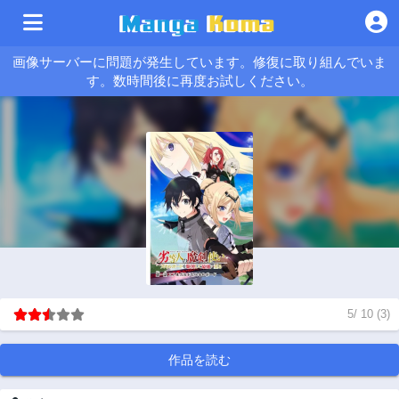
画像サーバーに問題が発生しています。修復に取り組んでいま
す。数時間後に再度お試しください。
5
/
10
(
3
)
作品を読む