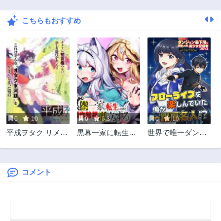
2年前
2年前
こちらもおすすめ
第88話
第87話
2年前
2年前
第86話
第85話
2年前
2年前
第84話
第83話
2年前
2年前
第82話
第81話
2年前
2年前
0
10
0
6.3
0
10
第80話
第79話
平成ヲタク リメン
黒幕一家に転生し
世界で唯一ダンジ
2年前
2年前
バーズ 平成ヲタク
たけど原作無視し
ョン最下層に到達
第78話
第77話
リメンバーズ
て独立する
した男、美少女配
2年前
2年前
信者に晒される ～
キャンプしていた
コメント
第76話
第75話
だけなのに、なぜ
2年前
2年前
かバズり散らかし
第74話
第73話
てるんですが～
2年前
2年前