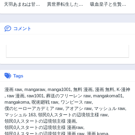
天羽あまねは甘く
異世界転生したの
吸血皇子と生贄花
1年前
1年前
ない
でマゾ奴隷になる
嫁
第63.1話
第62.2話
1年前
1年前
コメント
第62.1話
第61.2話
1年前
1年前
第61.1話
第60話
2年前
2年前
第59話
第58話
2年前
2年前
Tags
第57話
第56話
2年前
2年前
漫画 raw
,
mangaraw
,
manga1001
,
無料 漫画
,
漫画 無料
,
K-漫神
第55話
第54話
,
raw 漫画
,
raw1001
,
葬送のフリーレン raw
,
mangakoma01
,
2年前
2年前
mangakoma
,
呪術廻戦 raw
,
ワンピース raw
,
僕のヒーローアカデミア raw
,
アオアシ raw
,
マッシュル raw
,
第53話
第52話
マッシュル 163
,
領民0人スタートの辺境領主様 raw
,
2年前
3年前
領民0人スタートの辺境領主様 漫画
,
第51話
第50話
領民0人スタートの辺境領主様 漫画raw
,
3年前
3年前
領民0人スタートの辺境領主様 漫画 raw
,
漫画 koma
,