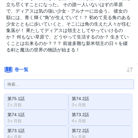
立ち尽くすことになった。 その誰一人いないはずの草原
で、ディアスは気の強い少女・アルナーに出会う。 彼女の
額には、青く輝く“角”が生えていて！？ 初めて見る角のある
少女とともに歩いていくと、そこには角の生えた人々が住む
集落が！ 果たしてディアスは領主としてやっていけるの
か？ 何もない草原で、どうやって生活するのか？ 生きてい
くことは出来るのか？？？ 前途多難な新米領主の日々を綴
る剣と魔法の世界の物語が始まる！
巻一覧
第75.1話
第74.2話
2ヶ月前
3ヶ月前
第74.1話
第73.2話
3ヶ月前
4ヶ月前
第73.1話
第72.2話
4ヶ月前
5ヶ月前