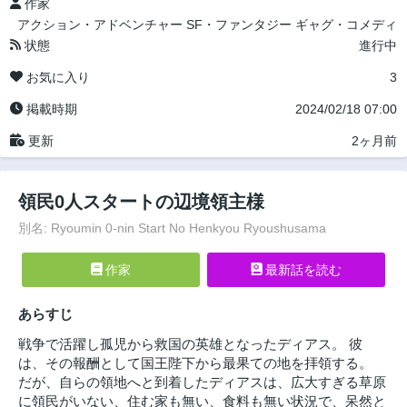
作家
アクション・アドベンチャー
SF・ファンタジー
ギャグ・コメディ
状態
進行中
お気に入り
3
掲載時期
2024/02/18 07:00
更新
2ヶ月前
領民0人スタートの辺境領主様
別名: Ryoumin 0-nin Start No Henkyou Ryoushusama
作家
最新話を読む
あらすじ
戦争で活躍し孤児から救国の英雄となったディアス。 彼
は、その報酬として国王陛下から最果ての地を拝領する。
だが、自らの領地へと到着したディアスは、広大すぎる草原
に領民がいない、住む家も無い、食料も無い状況で、呆然と