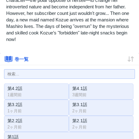
character—the polar opposite of herself—to change her
introverted nature and become independent from her father.
However, her subscriber count just wouldn't grow... Then one
day, a new maid named Kozue arrives at the mansion where
Mashiro lives. The days of being "overrun" by the mysterious
and skilled cook Kozue’s "forbidden" late-night snacks begin
now!
巻一覧
第4.2話
第4.1話
1週間前
3週間前
第3.2話
第3.1話
1ヶ月前
2ヶ月前
第2.2話
第2.1話
2ヶ月前
2ヶ月前
第1話