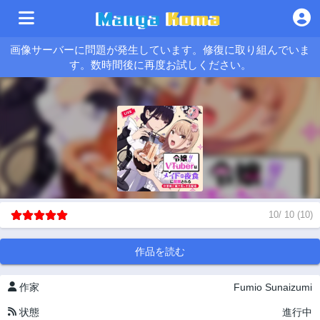
画像サーバーに問題が発生しています。修復に取り組んでいま
す。数時間後に再度お試しください。
10
/
10
(
10
)
作品を読む
作家
Fumio Sunaizumi
状態
進行中