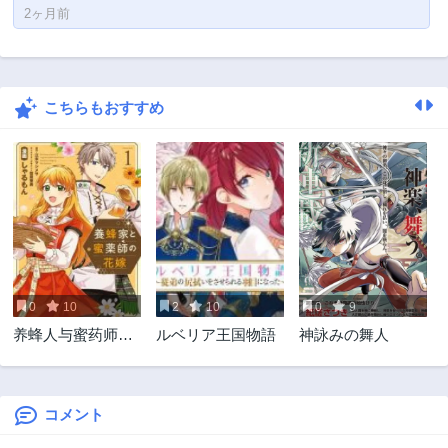
2ヶ月前
こちらもおすすめ
0
10
2
10
0
9
养蜂人与蜜药师新
ルベリア王国物語
神詠みの舞人
娘 養蜂家と蜜薬師
の花嫁
コメント