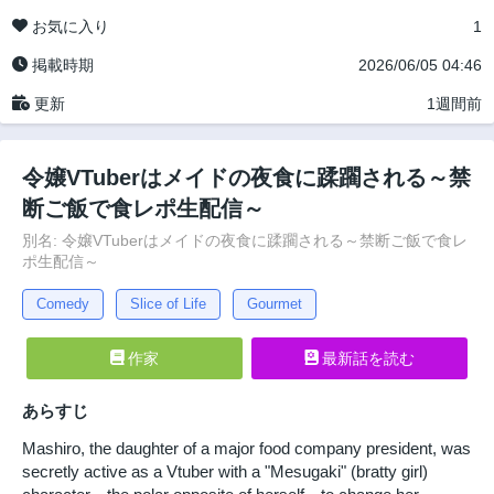
お気に入り
1
掲載時期
2026/06/05 04:46
更新
1週間前
令嬢VTuberはメイドの夜食に蹂躙される～禁
断ご飯で食レポ生配信～
別名: 令嬢VTuberはメイドの夜食に蹂躙される～禁断ご飯で食レ
ポ生配信～
Comedy
Slice of Life
Gourmet
作家
最新話を読む
あらすじ
Mashiro, the daughter of a major food company president, was
secretly active as a Vtuber with a "Mesugaki" (bratty girl)