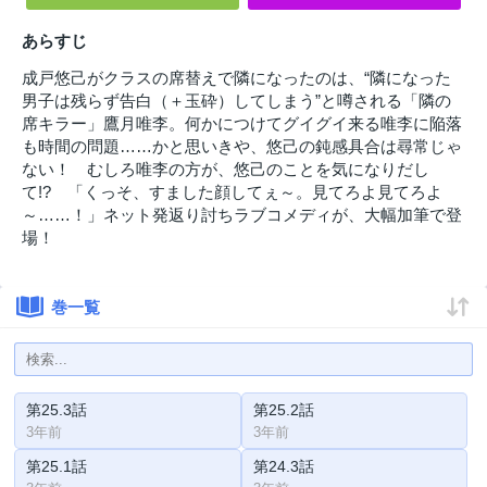
あらすじ
成戸悠己がクラスの席替えで隣になったのは、“隣になった
男子は残らず告白（＋玉砕）してしまう”と噂される「隣の
席キラー」鷹月唯李。何かにつけてグイグイ来る唯李に陥落
も時間の問題……かと思いきや、悠己の鈍感具合は尋常じゃ
ない！ むしろ唯李の方が、悠己のことを気になりだし
て!? 「くっそ、すました顔してぇ～。見てろよ見てろよ
～……！」ネット発返り討ちラブコメディが、大幅加筆で登
場！
巻一覧
第25.3話
第25.2話
3年前
3年前
第25.1話
第24.3話