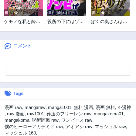
第20話
第19.3話
3年前
3年前
1
10
0
10
0
10
第19.2話
第19.1話
ケモノな私と酔い
役所の下にはゾン
ぼくの奥さんは魔
3年前
3年前
ませんか？
ビが埋まっている
法少女かもしれな
第19話
第18.3話
い
3年前
3年前
コメント
第18.2話
第18.1話
3年前
3年前
第18話
第17.2話
3年前
3年前
第17.1話
第17話
3年前
3年前
Tags
第16.3話
第16.2話
3年前
3年前
漫画 raw
,
mangaraw
,
manga1001
,
無料 漫画
,
漫画 無料
,
K-漫神
第16.1話
第16話
,
raw 漫画
,
raw1001
,
葬送のフリーレン raw
,
mangakoma01
,
3年前
3年前
mangakoma
,
呪術廻戦 raw
,
ワンピース raw
,
僕のヒーローアカデミア raw
,
アオアシ raw
,
マッシュル raw
,
第15.3話
第15.2話
マッシュル 163
,
3年前
3年前