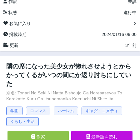
作家
未詳
状態
進行中
お気に入り
2
掲載時期
2024/01/16 06:00
更新
3年前
隣の席になった美少女が惚れさせようとから
かってくるがいつの間にか返り討ちにしてい
た
別名: Tonari No Seki Ni Natta Bishoujo Ga Horesaseyou To
Karakatte Kuru Ga Itsunomanika Kaeriuchi Ni Shite Ita
学園
ロマンス
ハーレム
ギャグ・コメディ
くらし・生活
作家
最新話を読む