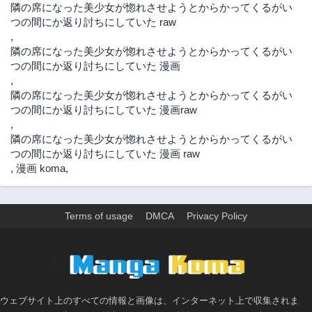
隣の席になった美少女が惚れさせようとからかってくるがい
第15.1話
第14.2話
つの間にか返り討ちにしていた raw
3年前
3年前
,
隣の席になった美少女が惚れさせようとからかってくるがい
第14.1話
第13.3話
つの間にか返り討ちにしていた 漫画
3年前
3年前
,
第13.2話
第13.1話
隣の席になった美少女が惚れさせようとからかってくるがい
3年前
3年前
つの間にか返り討ちにしていた 漫画raw
第12.3話
第12.2話
,
3年前
3年前
隣の席になった美少女が惚れさせようとからかってくるがい
つの間にか返り討ちにしていた 漫画 raw
第12.1話
第11.3話
,
漫画 koma
,
3年前
3年前
第11.2話
第11.1話
3年前
3年前
Terms of usage
DMCA
Privacy Policy
第10.3話
第10.2話
3年前
3年前
>
第10.1話
第9.3話
3年前
3年前
ウェブサイト上のすべての情報と画像は、インターネット上で収集されま
第9.2話
第9.1話