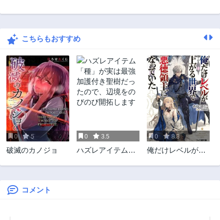
第221話
第220話
3年前
3年前
こちらもおすすめ
第219話
第218話
3年前
3年前
第217話
第216話
3年前
3年前
第215話
第214話
3年前
3年前
第213話
第212話
3年前
3年前
0
5
0
3.5
0
8.3
第211話
第210話
破滅のカノジョ
ハズレアイテム
俺だけレベルが上
3年前
3年前
「種」が実は最強
がる世界で悪徳領
第209話
第208話
加護付き聖樹だっ
主になっていた
3年前
3年前
たので、辺境をの
びのび開拓します
コメント
第207話
第206話
3年前
3年前
第205話
第204話