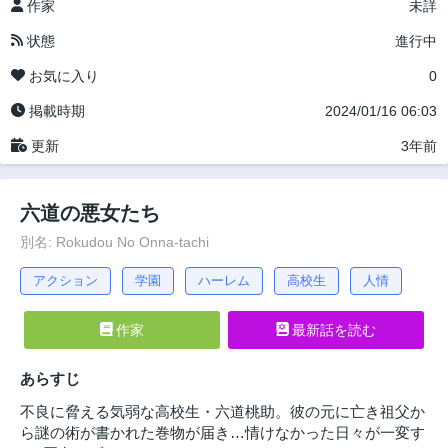
作家
未詳
状態
進行中
お気に入り
0
掲載時期
2024/01/16 06:03
更新
3年前
六道の悪女たち
別名: Rokudou No Onna-tachi
アクション
学園
ハーレム
高校生
人情
作家
最新話を読む
あらすじ
不良に脅える気弱な高校生・六道桃助。彼の元に亡き祖父か
ら謎の術が書かれた巻物が届き…情けなかった日々が一変す