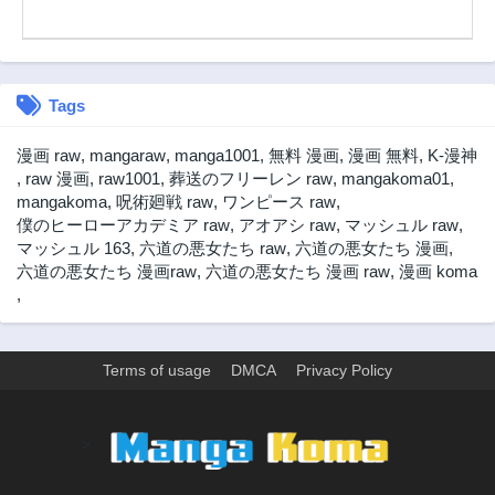
3年前
3年前
第203話
第202話
3年前
3年前
Tags
第201話
第200話
3年前
3年前
漫画 raw
,
mangaraw
,
manga1001
,
無料 漫画
,
漫画 無料
,
K-漫神
第199話
第198話
,
raw 漫画
,
raw1001
,
葬送のフリーレン raw
,
mangakoma01
,
3年前
3年前
mangakoma
,
呪術廻戦 raw
,
ワンピース raw
,
僕のヒーローアカデミア raw
,
アオアシ raw
,
マッシュル raw
,
第197話
第196話
マッシュル 163
,
六道の悪女たち raw
,
六道の悪女たち 漫画
,
3年前
3年前
六道の悪女たち 漫画raw
,
六道の悪女たち 漫画 raw
,
漫画 koma
第195話
第194話
,
3年前
3年前
第193話
第192話
3年前
3年前
Terms of usage
DMCA
Privacy Policy
第191話
第190話
3年前
3年前
>
第189話
第188話
3年前
3年前