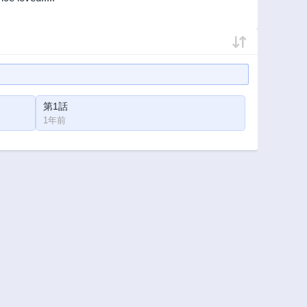
第1話
1年前