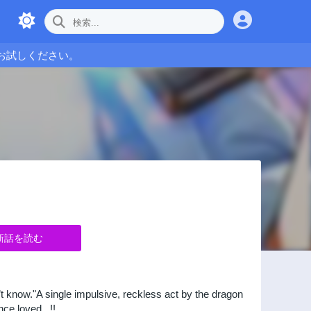
お試しください。
新話を読む
on’t know."A single impulsive, reckless act by the dragon
nce loved...!!