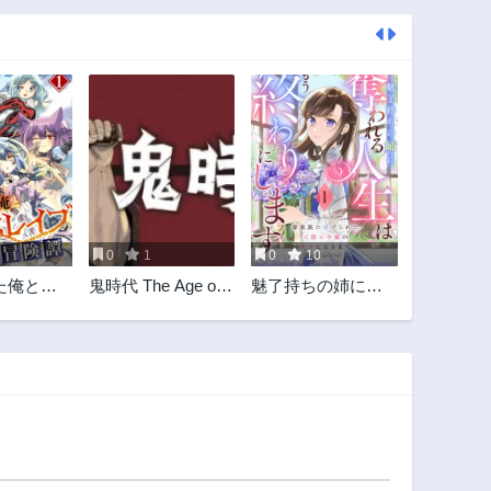
0
1
0
10
た俺と魔
鬼時代 The Age of
魅了持ちの姉に奪
ブの異世
Demons
われる人生はもう
終わりにします～
毒家族に虐げられ
た心読み令嬢が幸
せになるまで～