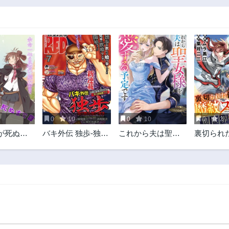
0
10
0
10
0
2
が死ぬま
バキ外伝 独歩-独り
これから夫は聖女
裏切られ
りの言葉と
飲み喰い歩き-
様を愛する予定で
紋スレイ
涙
す
界冒険譚