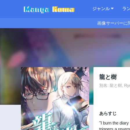
ジャンル
ラ
画像サーバーに
龍と樹
別名: 龍と樹, Ryu & 
あらすじ
"I burn the diary
triggers a revers