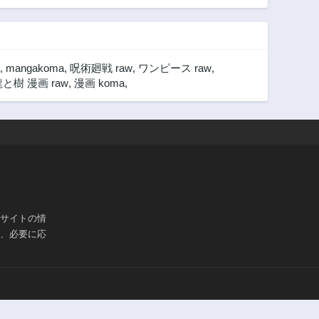
,
mangakoma
,
呪術廻戦 raw
,
ワンピース raw
,
と樹 漫画 raw
,
漫画 koma
,
ブサイトの情
は、必要に応