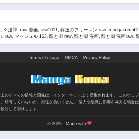
料
,
K-漫神
,
raw 漫画
,
raw1001
,
葬送のフリーレン raw
,
mangakoma01
 raw
,
マッシュル 163
,
龍と樹 raw
,
龍と樹 漫画
,
龍と樹 漫画raw
,
龍
Terms of usage
DMCA
Privacy Policy
>
ト上のすべての情報と画像は、インターネット上で収集されます。 このウェ
は、所有していないか、責任を負いません。 個人や組織に影響を与える場合
に検討して削除します。
© 2026 - Made with