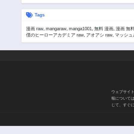
Tags
漫画 raw
,
mangaraw
,
manga1001
,
無料 漫画
,
漫画 無
僕のヒーローアカデミア raw
,
アオアシ raw
,
マッシュル
ウェブサイ
報について
じて、すぐ