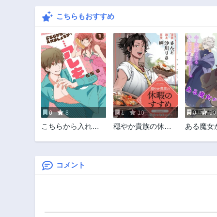
こちらもおすすめ
0
8
1
10
0
10
こちらから入れま
穏やか貴族の休暇
ある魔女
しょうか、そ
のすすめ。
で 終わ
の。。。アレを
@COMIC 〜宿主の
始まりの
毎日メシ〜
コメント