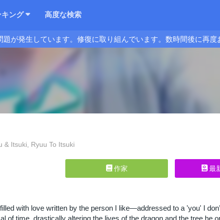
ンキング
高度な検索
問題が発生しています。修復に取り組んでいます。数時間後に再度
Itsuki, Ryuu To Itsuki
作家
最
 filled with love written by the person I like—addressed to a 'you' I d
al of time, drastically altering the lives of the dragon and the tree he o