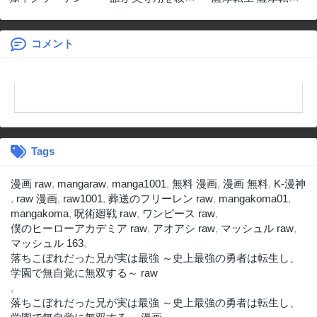
たのか？
～世に万葉の丸十
字が咲くなり～
コメント
Tags
漫画 raw
,
mangaraw
,
manga1001
,
無料 漫画
,
漫画 無料
,
K-漫神
,
raw 漫画
,
raw1001
,
葬送のフリーレン raw
,
mangakoma01
,
mangakoma
,
呪術廻戦 raw
,
ワンピース raw
,
僕のヒーローアカデミア raw
,
アオアシ raw
,
マッシュル raw
,
マッシュル 163
,
落ちこぼれだった兄が実は最強 ～史上最強の勇者は転生し、
学園で無自覚に無双する～ raw
,
落ちこぼれだった兄が実は最強 ～史上最強の勇者は転生し、