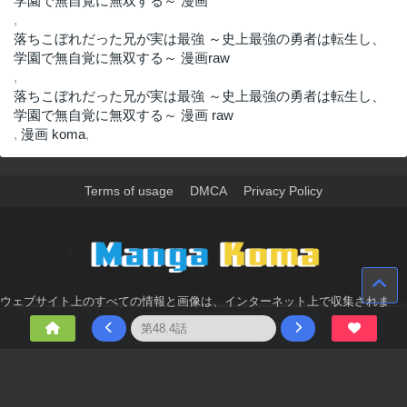
学園で無自覚に無双する～ 漫画
,
落ちこぼれだった兄が実は最強 ～史上最強の勇者は転生し、
学園で無自覚に無双する～ 漫画raw
,
落ちこぼれだった兄が実は最強 ～史上最強の勇者は転生し、
学園で無自覚に無双する～ 漫画 raw
,
漫画 koma
,
Terms of usage
DMCA
Privacy Policy
>
ウェブサイト上のすべての情報と画像は、インターネット上で収集されま
す。 このウェブサイトの情報については、所有していないか、責任を負いま
せん。 個人や組織に影響を与える場合は、必要に応じて、すぐに検討して削
除します。
© 2026 - Made with