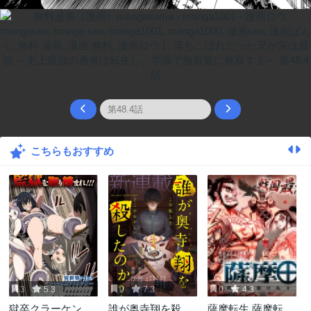
こちらもおすすめ
3
5.3
0
7.3
0
4.3
獄卒クラーケン
誰が奥寺翔を殺し
薩摩転生 薩摩転生