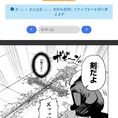
左（←）または右（→）矢印を使用してチャプターを切り替
えます