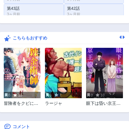
第43話
第42話
3ヶ月前
3ヶ月前
第41話
第40話
3ヶ月前
3ヶ月前
こちらもおすすめ
第39.5話
第39話
3ヶ月前
3ヶ月前
第38話
第37話
3ヶ月前
3ヶ月前
第36話
第35話
3ヶ月前
3ヶ月前
第34話
第33話
3ヶ月前
3ヶ月前
0
10
0
7
0
10
第32話
第31.5話
冒険者をクビにな
ラージャ
眼下は昏い京王線
3ヶ月前
3ヶ月前
ったので、錬金術
です
第31話
第30話
師として出直しま
3ヶ月前
3ヶ月前
す! ～辺境開拓?よ
し、俺に任せとけ!
コメント
第29話
第28話