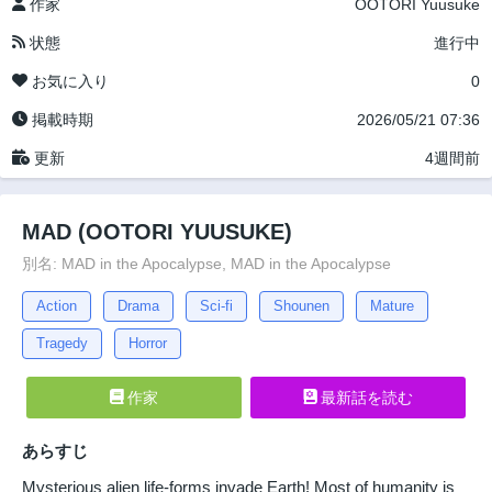
作家
OOTORI Yuusuke
状態
進行中
お気に入り
0
掲載時期
2026/05/21 07:36
更新
4週間前
MAD (OOTORI YUUSUKE)
別名: MAD in the Apocalypse, MAD in the Apocalypse
Action
Drama
Sci-fi
Shounen
Mature
Tragedy
Horror
作家
最新話を読む
あらすじ
Mysterious alien life-forms invade Earth! Most of humanity is