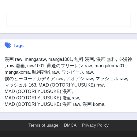
3ヶ月前
3ヶ月前
第27話
第26話
3ヶ月前
3ヶ月前
第25話
第24.5話
3ヶ月前
3ヶ月前
Tags
第24話
第23話
3ヶ月前
3ヶ月前
漫画 raw
,
mangaraw
,
manga1001
,
無料 漫画
,
漫画 無料
,
K-漫神
第22話
第21話
,
raw 漫画
,
raw1001
,
葬送のフリーレン raw
,
mangakoma01
,
3ヶ月前
3ヶ月前
mangakoma
,
呪術廻戦 raw
,
ワンピース raw
,
僕のヒーローアカデミア raw
,
アオアシ raw
,
マッシュル raw
,
第20話
第19話
マッシュル 163
,
MAD (OOTORI YUUSUKE) raw
,
3ヶ月前
3ヶ月前
MAD (OOTORI YUUSUKE) 漫画
,
第18話
第17話
MAD (OOTORI YUUSUKE) 漫画raw
,
3ヶ月前
3ヶ月前
MAD (OOTORI YUUSUKE) 漫画 raw
,
漫画 koma
,
第16話
第15話
3ヶ月前
3ヶ月前
Terms of usage
DMCA
Privacy Policy
第14話
第13話
3ヶ月前
3ヶ月前