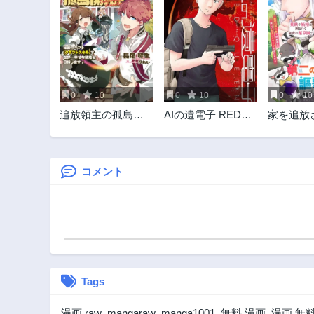
0
10
0
10
0
10
追放領主の孤島開
AIの遺電子 RED
家を追放
拓記
QUEEN
法薬師は
妖精に囲
密の薬草
の人生を
コメント
Tags
漫画 raw
,
mangaraw
,
manga1001
,
無料 漫画
,
漫画 無