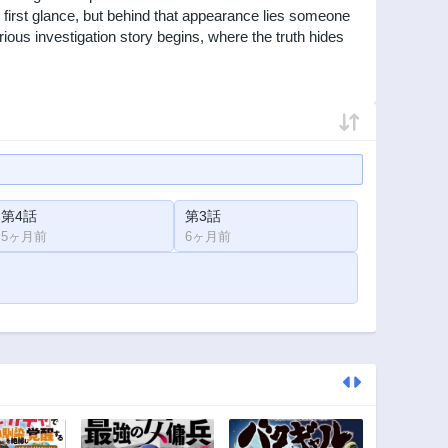
 first glance, but behind that appearance lies someone
us investigation story begins, where the truth hides
第4話
第3話
5ヶ月前
6ヶ月前