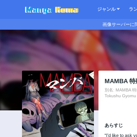
ジャンル
ラ
画像サーバーに
MAMBA
別名: MAMBA 特殊
Tokushu Gyomu I
あらすじ
“I’d like to ask