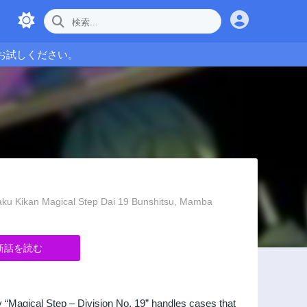
お試しください。
 Magical Step Dai 19 Bunshitsu, Mamba
新話を読む
y “Magical Step – Division No. 19” handles cases that