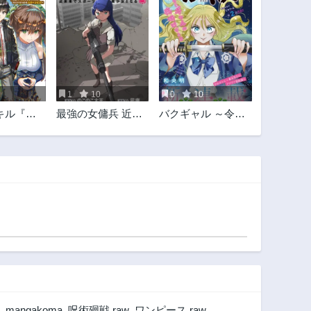
1
10
0
10
キル『ガ
最強の女傭兵 近未
バクギャル ～令和
追放され
来でスポーツ美少
ギャルが幕末をア
わがまま
女となる
ゲる↑↑～
絶縁し覚
万能チー
をゲット
指せ楽々
ーライ
,
mangakoma
,
呪術廻戦 raw
,
ワンピース raw
,