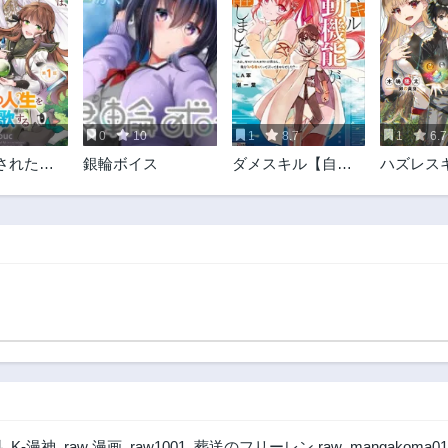
0
10
1
8.7
1
6.7
された魔
銀輪ボイス
ダメスキル【自動
ハズレス
、薬獣や
機能】が覚醒しま
チャ』で
まれて秘
した～あれ、ギル
た俺は、
園で第二
ドのスカウトの皆
幼馴染を
謳歌する
さん、俺を「いら
醒する～
ない」って言いま
トスキル
せんでした？～
して、目
最強スロ
フ！～
料
,
K-漫神
,
raw 漫画
,
raw1001
,
葬送のフリーレン raw
,
mangakoma01