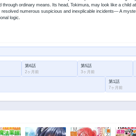
 through ordinary means. Its head, Tokimura, may look like a child at
 resolved numerous suspicious and inexplicable incidents— A mysterio
nal logic.
第6話
第5話
2ヶ月前
3ヶ月前
第1話
7ヶ月前