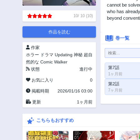
cannot be solved
who has already
10
/
10
(
10
)
beyond conventio
作品を読む
巻一覧
作家
ホラー
ドラマ
Updating
神秘
超自
然的な
Comic Walker
第7話
状態
進行中
1ヶ月前
お気に入り
0
第2話
7ヶ月前
掲載時期
2026/01/16 03:00
更新
1ヶ月前
こちらもおすすめ