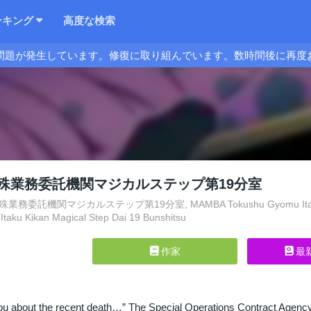
ンキング
高度な検索
問題が発生しています。修復に取り組んでいます。数時間後に再度
 特殊業務委託機関マジカルステップ第19分室
業務委託機関マジカルステップ第19分室, MAMBA Tokushu Gyomu Itaku Kikan
taku Kikan Magical Step Dai 19 Bunshitsu
作家
最
 you about the recent death…” The Special Operations Contract Agenc