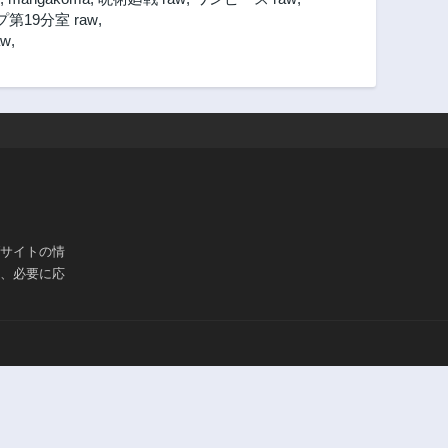
19分室 raw
,
w
,
ブサイトの情
は、必要に応