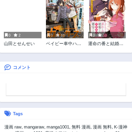
第16.2話
第16.1話
10ヶ月前
11ヶ月前
第15.2話
第15.1話
1年前
1年前
0
2
0
10
0
10
第14.2話
第14.1話
山田とせんせい
ベイビー車中ハッ
運命の番と結婚し
1年前
1年前
カーズ
たら
第13.2話
第13.1話
1年前
1年前
コメント
第12.2話
第12.1話
1年前
1年前
第11.2話
第11.1話
1年前
1年前
第10.2話
第10話
1年前
2年前
Tags
第9話
第8.5話
2年前
2年前
漫画 raw
,
mangaraw
,
manga1001
,
無料 漫画
,
漫画 無料
,
K-漫神
第8.2話
第8.1話