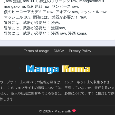
,
raw 漫画
,
raw1001
,
葬送のフリーレン raw
,
mangakoma01
,
2年前
2年前
mangakoma
,
呪術廻戦 raw
,
ワンピース raw
,
僕のヒーローアカデミア raw
,
アオアシ raw
,
マッシュル raw
,
第7.2話
第7話
マッシュル 163
,
冒険には、武器が必要だ！ raw
,
2年前
2年前
冒険には、武器が必要だ！ 漫画
,
第6.5話
第6話
冒険には、武器が必要だ！ 漫画raw
,
2年前
2年前
冒険には、武器が必要だ！ 漫画 raw
,
漫画 koma
,
第5.5話
第5話
2年前
2年前
Terms of usage
DMCA
Privacy Policy
第4話
第3話
2年前
2年前
第2話
第1話
>
2年前
2年前
ウェブサイト上のすべての情報と画像は、インターネット上で収集されま
す。 このウェブサイトの情報については、所有していないか、責任を負いま
せん。 個人や組織に影響を与える場合は、必要に応じて、すぐに検討して削
除します。
© 2026 - Made with