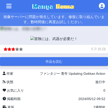
画像サーバーに問題が発生しています。修復に取り組んでいま
す。数時間後に再度お試しください。
5.7
/
10
(
3
)
作品を読む
作家
ファンタジー
青年
Updating
Gekkan Action
状態
進行中
お気に入り
0
掲載時期
2024/05/12 09:52
更新
2週間前