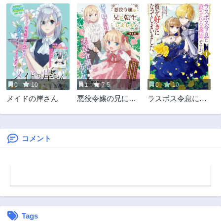
0
10
1
7.5
0
10
メイドの岸さん
悪役令嬢の兄に転
ラスボス令息に殺
生しました
される義姉です
が、彼を好きにな
ってしまいまし
た。
コメント
Tags