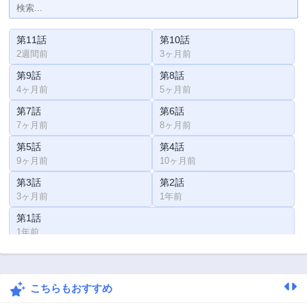
第11話
第10話
2週間前
3ヶ月前
第9話
第8話
4ヶ月前
5ヶ月前
第7話
第6話
7ヶ月前
8ヶ月前
第5話
第4話
9ヶ月前
10ヶ月前
第3話
第2話
3ヶ月前
1年前
第1話
1年前
こちらもおすすめ