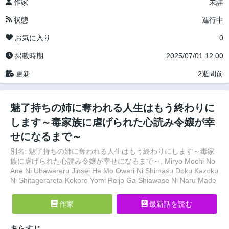
作家
未詳
状態
進行中
お気に入り
0
掲載時期
2025/07/01 12:00
更新
2週間前
魅了持ちの姉に奪われる人生はもう終わりに
します～毒家族に虐げられた心読み令嬢が幸
せになるまで～
別名: 魅了持ちの姉に奪われる人生はもう終わりにします～毒家
族に虐げられた心読み令嬢が幸せになるまで～, Miryo Mochi No
Ane Ni Ubawareru Jinsei Ha Mo Owari Ni Shimasu Doku Kazoku
Ni Shitagerareta Kokoro Yomi Reijo Ga Shiawase Ni Naru Made
作家
最新話を読む
あらすじ