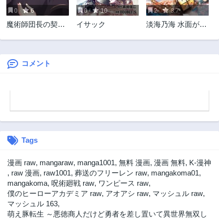
3年前
3年前
0
6
0
10
2
8.7
第7話
第6話
魔術師団長の契約
イサック
淡海乃海 水面が揺
3年前
3年前
結婚
れる時
第5話
第4話
3年前
3年前
コメント
第3話
第2話
3年前
3年前
第1話
3年前
Tags
漫画 raw
,
mangaraw
,
manga1001
,
無料 漫画
,
漫画 無料
,
K-漫神
,
raw 漫画
,
raw1001
,
葬送のフリーレン raw
,
mangakoma01
,
mangakoma
,
呪術廻戦 raw
,
ワンピース raw
,
僕のヒーローアカデミア raw
,
アオアシ raw
,
マッシュル raw
,
マッシュル 163
,
萌え豚転生 ～悪徳商人だけど勇者を差し置いて異世界無双し