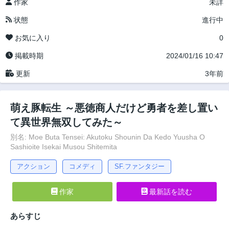
作家
未詳
状態
進行中
お気に入り
0
掲載時期
2024/01/16 10:47
更新
3年前
萌え豚転生 ～悪徳商人だけど勇者を差し置い
て異世界無双してみた～
別名: Moe Buta Tensei: Akutoku Shounin Da Kedo Yuusha O
Sashioite Isekai Musou Shitemita
アクション
コメディ
SF.ファンタジー
作家
最新話を読む
あらすじ