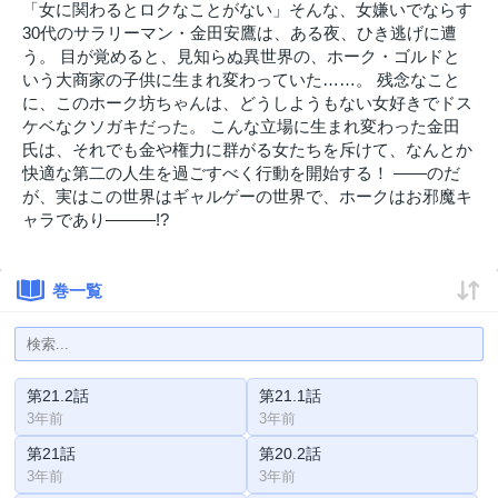
「女に関わるとロクなことがない」そんな、女嫌いでならす
30代のサラリーマン・金田安鷹は、ある夜、ひき逃げに遭
う。 目が覚めると、見知らぬ異世界の、ホーク・ゴルドと
いう大商家の子供に生まれ変わっていた……。 残念なこと
に、このホーク坊ちゃんは、どうしようもない女好きでドス
ケベなクソガキだった。 こんな立場に生まれ変わった金田
氏は、それでも金や権力に群がる女たちを斥けて、なんとか
快適な第二の人生を過ごすべく行動を開始する！ ――のだ
が、実はこの世界はギャルゲーの世界で、ホークはお邪魔キ
ャラであり―――!?
巻一覧
第21.2話
第21.1話
3年前
3年前
第21話
第20.2話
3年前
3年前