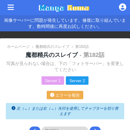
画像サーバーに問題が発生しています。修復に取り組んでいま
す。数時間後に再度お試しください。
ホームページ
›
魔都精兵のスレイブ
›
第182話
魔都精兵のスレイブ
- 第182話
写真が見られない場合は、下の「フォトサーバー」を変更し
てください
Server 1
Server 2
エラーを報告
左（←）または右（→）矢印を使用してチャプターを切り替
えます