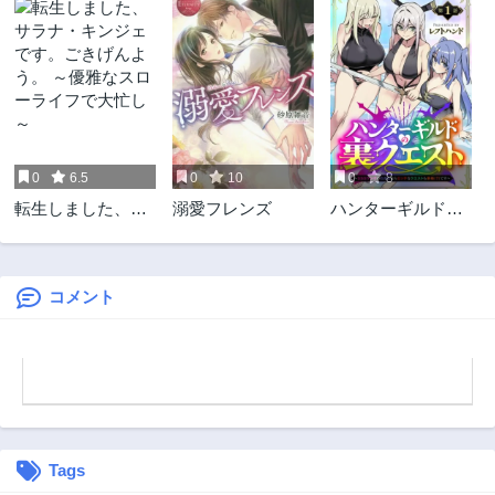
第17話
第16話
2年前
2年前
第15話
第14話
2年前
2年前
第13話
第12話
2年前
2年前
0
6.5
0
10
0
8
第11話
第10話
転生しました、サ
溺愛フレンズ
ハンターギルドの
2年前
2年前
ラナ・キンジェで
裏クエスト～SSS
第9話
第8話
す。ごきげんよ
ランクのわたしな
2年前
2年前
う。 ～優雅なスロ
らエッチなクエス
ーライフで大忙し
トも余裕（？）で
コメント
第7話
第6話
～
す～
2年前
2年前
第5話
第4話
2年前
2年前
第3話
第2話
2年前
2年前
Tags
第1話