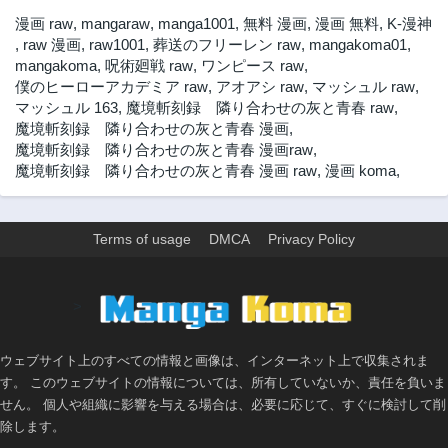
2年前
漫画 raw
,
mangaraw
,
manga1001
,
無料 漫画
,
漫画 無料
,
K-漫神
,
raw 漫画
,
raw1001
,
葬送のフリーレン raw
,
mangakoma01
,
mangakoma
,
呪術廻戦 raw
,
ワンピース raw
,
僕のヒーローアカデミア raw
,
アオアシ raw
,
マッシュル raw
,
マッシュル 163
,
魔境斬刻録 隣り合わせの灰と青春 raw
,
魔境斬刻録 隣り合わせの灰と青春 漫画
,
魔境斬刻録 隣り合わせの灰と青春 漫画raw
,
魔境斬刻録 隣り合わせの灰と青春 漫画 raw
,
漫画 koma
,
Terms of usage
DMCA
Privacy Policy
>
ウェブサイト上のすべての情報と画像は、インターネット上で収集されま
す。 このウェブサイトの情報については、所有していないか、責任を負いま
せん。 個人や組織に影響を与える場合は、必要に応じて、すぐに検討して削
除します。