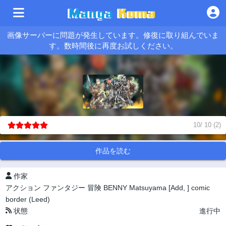
画像サーバーに問題が発生しています。修復に取り組んでいま
す。数時間後に再度お試しください。
10
/
10
(
2
)
作品を読む
作家
アクション
ファンタジー
冒険
BENNY Matsuyama [Add, ]
comic
border (Leed)
状態
進行中