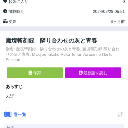
お気に入り
0
掲載時期
2024/03/29 05:51
更新
6ヶ月前
魔境斬刻録 隣り合わせの灰と青春
別名: 魔境斬刻録 隣り合わせの灰と青春, 魔境斬刻録 隣り合わ
せの灰と青春, Makyou Kikoku Roku Tonari Awase no Hai to
Seishun
作家
最新話を読む
あらすじ
未詳
巻一覧