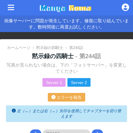
画像サーバーに問題が発生しています。修復に取り組んでいま
す。数時間後に再度お試しください。
ホームページ
›
黙示録の四騎士
›
第244話
黙示録の四騎士
- 第244話
写真が見られない場合は、下の「フォトサーバー」を変更し
てください
Server 1
Server 2
エラーを報告
左（←）または右（→）矢印を使用してチャプターを切り替
えます