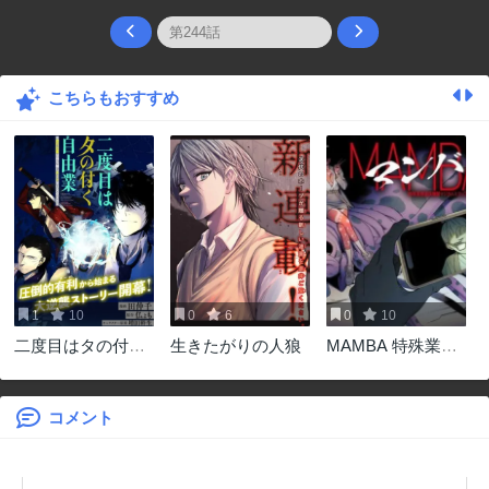
こちらもおすすめ
1
10
0
6
0
10
二度目はタの付く
生きたがりの人狼
MAMBA 特殊業務
自由業 ～逆行社畜
委託機関マジカル
は持ち越しチート
ステップ第19分室
でリスタート～
コメント