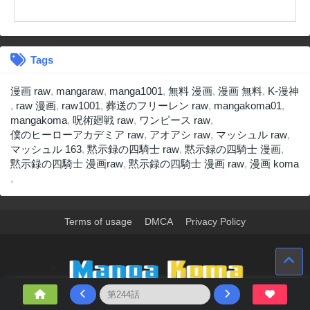
Tags
漫画 raw
,
mangaraw
,
manga1001
,
無料 漫画
,
漫画 無料
,
K-漫神
,
raw 漫画
,
raw1001
,
葬送のフリーレン raw
,
mangakoma01
,
mangakoma
,
呪術廻戦 raw
,
ワンピース raw
,
僕のヒーローアカデミア raw
,
アオアシ raw
,
マッシュル raw
,
マッシュル 163
,
黙示録の四騎士 raw
,
黙示録の四騎士 漫画
,
黙示録の四騎士 漫画raw
,
黙示録の四騎士 漫画 raw
,
漫画 koma
,
Terms of usage
DMCA
Privacy Policy
>
ウェブサイト上のすべての情報と画像は、インターネット上で収集されま