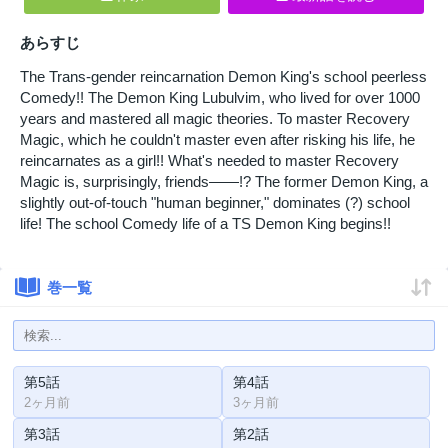
あらすじ
The Trans-gender reincarnation Demon King's school peerless
Comedy!! The Demon King Lubulvim, who lived for over 1000
years and mastered all magic theories. To master Recovery
Magic, which he couldn't master even after risking his life, he
reincarnates as a girl!! What's needed to master Recovery
Magic is, surprisingly, friends——!? The former Demon King, a
slightly out-of-touch "human beginner," dominates (?) school
life! The school Comedy life of a TS Demon King begins!!
巻一覧
第5話
第4話
2ヶ月前
3ヶ月前
第3話
第2話