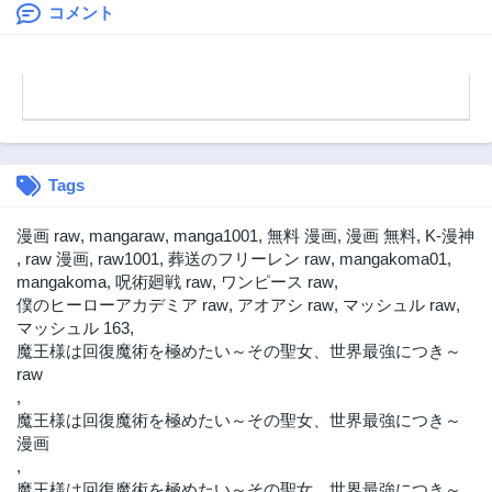
コメント
Tags
漫画 raw
,
mangaraw
,
manga1001
,
無料 漫画
,
漫画 無料
,
K-漫神
,
raw 漫画
,
raw1001
,
葬送のフリーレン raw
,
mangakoma01
,
mangakoma
,
呪術廻戦 raw
,
ワンピース raw
,
僕のヒーローアカデミア raw
,
アオアシ raw
,
マッシュル raw
,
マッシュル 163
,
魔王様は回復魔術を極めたい～その聖女、世界最強につき～
raw
,
魔王様は回復魔術を極めたい～その聖女、世界最強につき～
漫画
,
魔王様は回復魔術を極めたい～その聖女、世界最強につき～