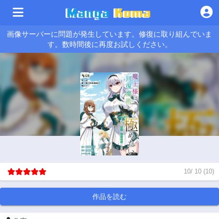
画像サーバーに問題が発生しています。修復に取り組んでいま
す。数時間後に再度お試しください。
10
/
10
(
10
)
作品を読む