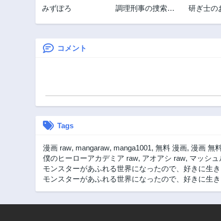
みずぽろ
調理刑事の捜索ご
研ぎ士の
2年前
はん
ん、異世
第49話
す
2年前
コメント
第47.5話
2年前
第47話
2年前
第45.2話
2年前
Tags
第44.4話
2年前
漫画 raw
,
mangaraw
,
manga1001
,
無料 漫画
,
漫画 無
第43.3話
僕のヒーローアカデミア raw
,
アオアシ raw
,
マッシュル
3年前
モンスターがあふれる世界になったので、好きに生き
モンスターがあふれる世界になったので、好きに生きたい
第42.2話
3年前
第41.2話
3年前