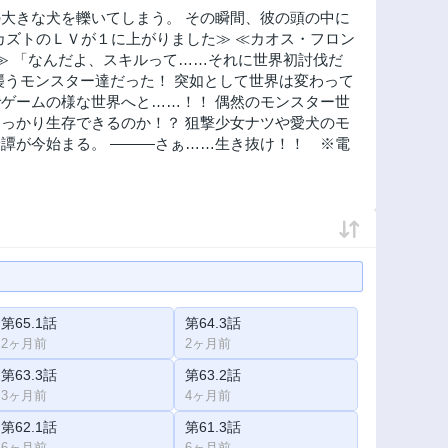
大きな犬を轢いてしまう。 その瞬間、彼の頭の中に
 カズトのＬＶが１に上がりました≫ ≪カオス・フロン
≫ 「なんだよ、スキルって……それに世界初討伐だ
襲うモンスター達だった！ 突如として世界は変わって
ゲームの様な世界へと……！！ 偶然のモンスター世
っかり生存できるのか！？ 狙撃少女ナツや愛犬のモ
譚が今始まる。 ―――さぁ……生き抜け！！ ※電
第65.1話
第64.3話
2ヶ月前
2ヶ月前
第63.3話
第63.2話
3ヶ月前
4ヶ月前
第62.1話
第61.3話
6ヶ月前
6ヶ月前