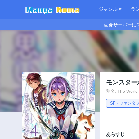
ジャンル
ラ
画像サーバーに
モンスター
別名: The World Is
SF・ファンタ
あらすじ