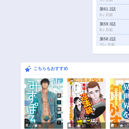
第61.2話
6ヶ月前
第59.3話
8ヶ月前
第58.2話
10ヶ月前
第56.5話
11ヶ月前
こちらもおすすめ
第55.3話
1年前
第53.4話
1年前
第52.4話
1年前
第51.3話
2年前
0
6
0
10
0
10
第50.1話