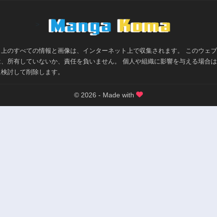
第40.2話
第40.1話
3年前
3年前
>
第39.1話
第39話
3年前
2年前
ト上のすべての情報と画像は、インターネット上で収集されます。 このウェ
第38話
第37.3話
は、所有していないか、責任を負いません。 個人や組織に影響を与える場合
2年前
3年前
に検討して削除します。
第36.3話
第36.2話
3年前
© 2026 - Made with
3年前
第35.2話
第35.1話
3年前
3年前
第34.1話
第34話
3年前
2年前
第32.1話
第32話
3年前
2年前
第31話
第30.3話
2年前
3年前
第29.2話
第29.1話