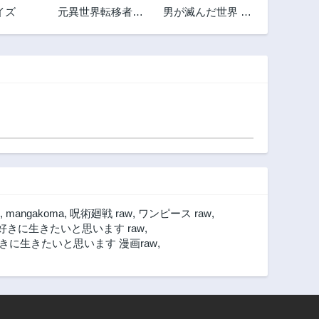
イズ
元異世界転移者だ
男が滅んだ世界 ―
2年前
2年前
った課長のおじさ
英雄戦士のハーレ
第48.1話
第48話
ん、人生二度目の
ムワールド―
2年前
2年前
異世界を駆け廻る
第47.2話
第47.1話
2年前
2年前
第46.1話
第46話
2年前
2年前
第44.6話
第44.5話
2年前
2年前
第44.1話
第44話
2年前
2年前
,
mangakoma
,
呪術廻戦 raw
,
ワンピース raw
,
第43話
第42.3話
きに生きたいと思います raw
,
2年前
3年前
に生きたいと思います 漫画raw
,
第41.4話
第41.3話
3年前
3年前
第40.5話
第40.4話
3年前
3年前