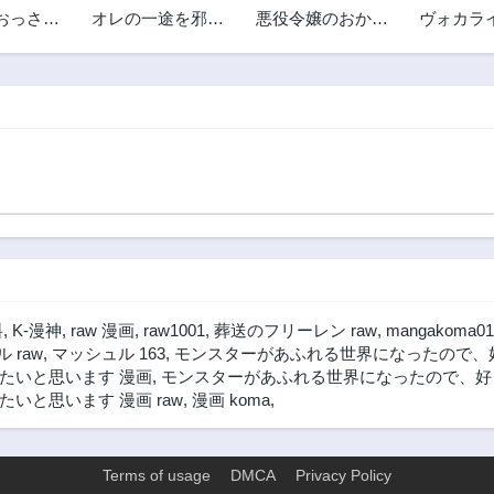
おっさ
オレの一途を邪魔
悪役令嬢のおかあ
ヴォカラ
2年前
2年前
界を輝か
するアイツ
さま
第48.3話
第48.2話
2年前
2年前
第47.4話
第47.3話
2年前
2年前
第46.3話
第46.2話
2年前
2年前
第45.1話
第45話
2年前
2年前
第44.3話
第44.2話
2年前
2年前
料
,
K-漫神
,
raw 漫画
,
raw1001
,
葬送のフリーレン raw
,
mangakoma01
第43.2話
第43.1話
 raw
,
マッシュル 163
,
モンスターがあふれる世界になったので、好
3年前
3年前
たいと思います 漫画
,
モンスターがあふれる世界になったので、好き
と思います 漫画 raw
,
漫画 koma
,
第42.1話
第42話
3年前
2年前
第41.1話
第41話
Terms of usage
DMCA
Privacy Policy
3年前
2年前