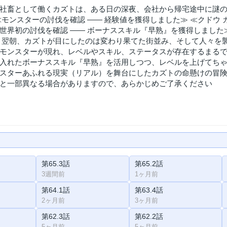
社畜として働くカズトは、ある日の深夜、会社から帰宅途中に謎の
≪モンスターの討伐を確認 ―― 経験値を獲得しました≫ ≪クドウ
世界初の討伐を確認 ―― ボーナススキル『早熟』を獲得しました
 翌朝、カズトが目にしたのは変わり果てた街並み、そして人々を
モンスターが現れ、レベルやスキル、ステータスが存在するまるで
入れたボーナススキル『早熟』を活用しつつ、レベルを上げてちゃ
スターあふれる現実（リアル）を舞台にしたカズトの命懸けの冒険
と一部異なる場合がありますので、あらかじめご了承ください
第65.3話
第65.2話
3週間前
1ヶ月前
第64.1話
第63.4話
2ヶ月前
3ヶ月前
第62.3話
第62.2話
5ヶ月前
5ヶ月前