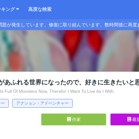
ンキング
高度な検索
問題が発生しています。修復に取り組んでいます。数時間後に再度
があふれる世界になったので、好きに生きたいと
 Full Of Monsters Now, Therefor I Want To Live As I With.
ジー
アクション・アドベンチャー
作家
最