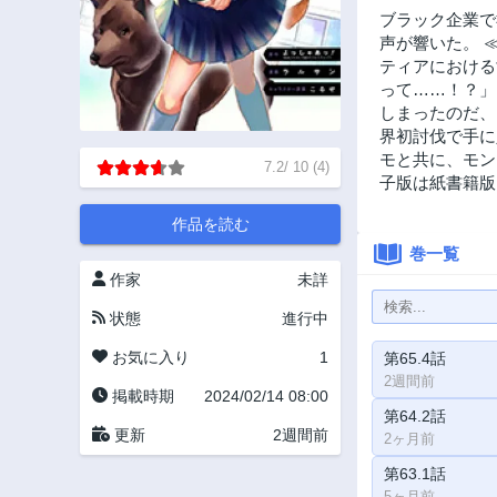
ブラック企業で
声が響いた。 
ティアにおける
って……！？」
しまったのだ、
界初討伐で手に
モと共に、モン
7.2
/
10
(
4
)
子版は紙書籍版
作品を読む
巻一覧
作家
未詳
状態
進行中
お気に入り
1
第65.4話
2週間前
掲載時期
2024/02/14 08:00
第64.2話
更新
2週間前
2ヶ月前
第63.1話
5ヶ月前