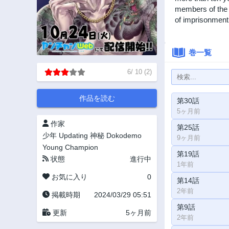
members of the 
of imprisonment
巻一覧
6
/
10
(
2
)
作品を読む
第30話
5ヶ月前
作家
第25話
少年
Updating
神秘
Dokodemo
9ヶ月前
Young Champion
第19話
状態
進行中
1年前
お気に入り
0
第14話
2年前
掲載時期
2024/03/29 05:51
第9話
更新
5ヶ月前
2年前