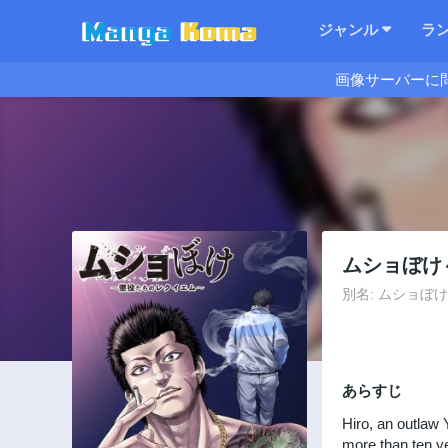
ジャンル
ラ
画像サーバーに
ムショぼけ
別名: ムショぼけ～懲役
あらすじ
Hiro, an outlaw
more than ten y