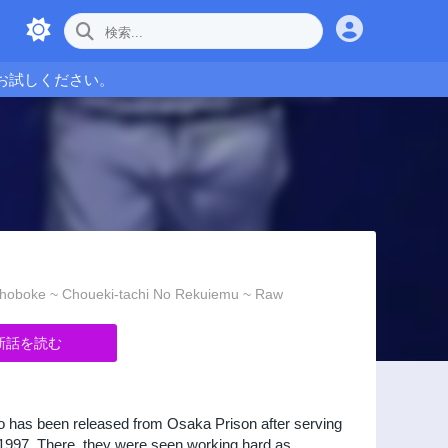
お試しください。
e ~ Choueki-tachi No Rekuiemu ~ Raw
新話を読む
o has been released from Osaka Prison after serving
 1997. There, they were seen working hard as