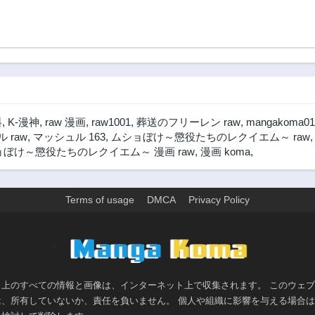
料
,
K-漫神
,
raw 漫画
,
raw1001
,
葬送のフリーレン raw
,
mangakoma01
 raw
,
マッシュル 163
,
ムショぼけ～懲役たちのレクイエム～ raw
ぼけ～懲役たちのレクイエム～ 漫画 raw
,
漫画 koma
,
Terms of usage
DMCA
Privacy Policy
>
ト上のすべての情報と画像は、インターネット上で収集されます。 このウェ
は、所有していないか、責任を負いません。 個人や組織に影響を与える場合