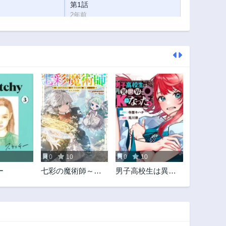
第1話
2年前
0
10
0
10
ー
七彩の魔術師～捨
男子高校生は異世
てられた少女は二
界でJKになった
度目の人生を妖精
と歩む～@COMIC