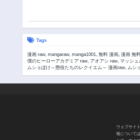
Tags
漫画 raw
,
mangaraw
,
manga1001
,
無料 漫画
,
漫画 無
僕のヒーローアカデミア raw
,
アオアシ raw
,
マッシュル
ムショぼけ～懲役たちのレクイエム～ 漫画raw
,
ムショ
ウェブサイ
報について