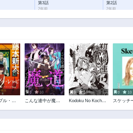
第3話
第2話
2年前
2年前
0
10
0
10
0
10
ブル・レ
こんな連中が魔道
Kodoku No Kochou
スケッチ
でたまるか！
Wa Donna Yume
Wo Miru No Ka?