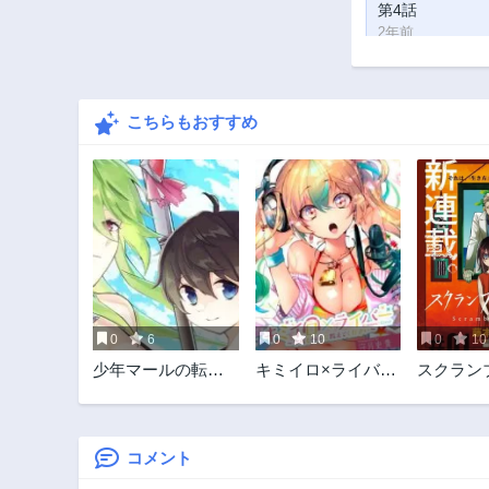
第4話
2年前
こちらもおすすめ
0
6
0
10
0
10
少年マールの転生
キミイロ×ライバー
スクラン
冒険記
～今夜もベルに教
シピ
えてください～
コメント