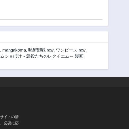
,
mangakoma
,
呪術廻戦 raw
,
ワンピース raw
,
,
ムショぼけ～懲役たちのレクイエム～ 漫画
,
ブサイトの情
は、必要に応