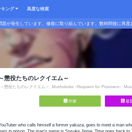
ンキング
高度な検索
問題が発生しています。修復に取り組んでいます。数時間後に再度
～懲役たちのレクイエム～
たちのレクイエム～, Mushoboke ~Requiem for Prisoners~, Mushobok
作家
最
 YouTuber who calls himself a former yakuza, goes to meet a man wh
ears in prison. The man's name is Sosuke Jinnai. Time goes back to