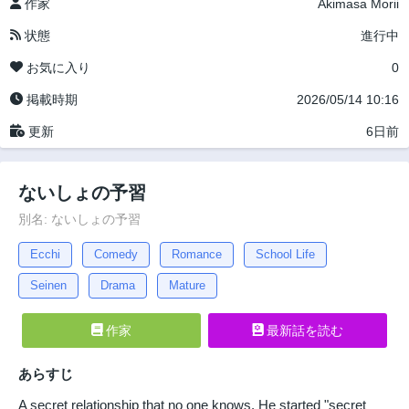
作家
Akimasa Morii
状態
進行中
お気に入り
0
掲載時期
2026/05/14 10:16
更新
6日前
ないしょの予習
別名: ないしょの予習
Ecchi
Comedy
Romance
School Life
Seinen
Drama
Mature
作家
最新話を読む
あらすじ
A secret relationship that no one knows. He started "secret