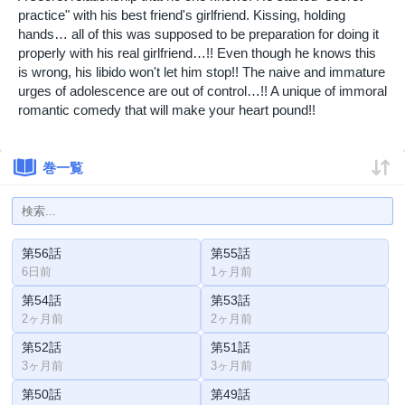
practice" with his best friend's girlfriend. Kissing, holding
hands… all of this was supposed to be preparation for doing it
properly with his real girlfriend…!! Even though he knows this
is wrong, his libido won't let him stop!! The naive and immature
urges of adolescence are out of control…!! A unique of immoral
romantic comedy that will make your heart pound!!
巻一覧
第56話
第55話
6日前
1ヶ月前
第54話
第53話
2ヶ月前
2ヶ月前
第52話
第51話
3ヶ月前
3ヶ月前
第50話
第49話