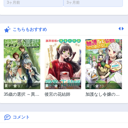
3ヶ月前
3ヶ月前
こちらもおすすめ
0
9.7
0
10
1
10
35歳の選択 ～異世
後宮の花結師
加護なし令嬢の小
界転生を選んだ場
さな村 ～さあ、領
合～
地運営を始めまし
ょう！～
コメント