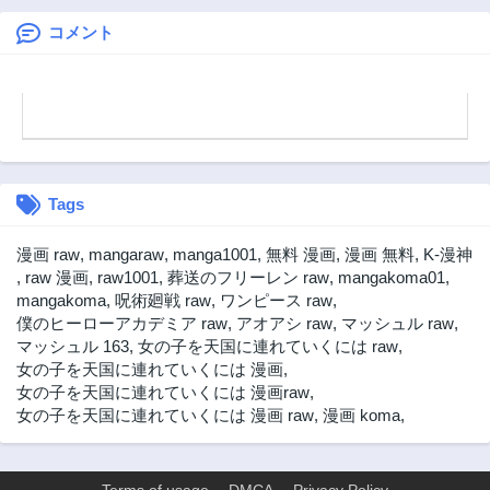
な独身こそ最高で
い」とパワハラす
す～
る幼馴染錬金術師
コメント
と絶縁した専属魔
導士、辺境の町で
スローライフを送
りたい。
Tags
漫画 raw
,
mangaraw
,
manga1001
,
無料 漫画
,
漫画 無料
,
K-漫神
,
raw 漫画
,
raw1001
,
葬送のフリーレン raw
,
mangakoma01
,
mangakoma
,
呪術廻戦 raw
,
ワンピース raw
,
僕のヒーローアカデミア raw
,
アオアシ raw
,
マッシュル raw
,
マッシュル 163
,
女の子を天国に連れていくには raw
,
女の子を天国に連れていくには 漫画
,
女の子を天国に連れていくには 漫画raw
,
女の子を天国に連れていくには 漫画 raw
,
漫画 koma
,
Terms of usage
DMCA
Privacy Policy