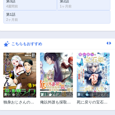
第3話
第2話
4週間前
1ヶ月前
第1話
2ヶ月前
こちらもおすすめ
0
10
3
4.2
0
10
独身おじさんの異
俺以外誰も採取で
死に戻りの宝石姫
世界ライフ～結婚
きない素材なのに
は、二度目の人生
しません、フリー
「素材採取率が低
を謳歌する。