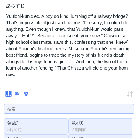
あらすじ
Yuuichi-kun died. A boy so kind, jumping off a railway bridge?
That’s impossible, it just can't be true. "I'm sorry, I couldn't do
anything. Even though I knew, that Yuuichi-kun would pass
away." "Huh?" "Because I can see it, you know." Chisuzu, a
high school classmate, says this, confessing that she "knew"
about Yuuichi's final moments. Mitsufumi, Yuuichi's remaining
best friend, begins to trace the mystery of his friend's death
alongside this mysterious girl. ——And then, the two of them
learn of another "ending." That Chisuzu will die one year from
now.
巻一覧
第5話
第4話
5時間前
2週間前