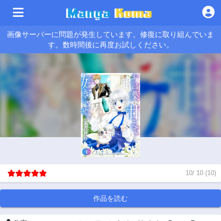
画像サーバーに問題が発生しています。修復に取り組んでいま
す。数時間後に再度お試しください。
10
/
10
(
10
)
作品を読む