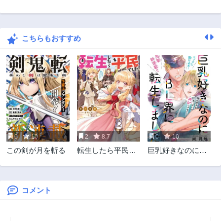
こちらもおすすめ
0
10
2
8.7
0
10
この剣が月を斬る
転生したら平民で
巨乳好きなのにBL
した。～生活水準
界に転生しました
に耐えられないの
で貴族を目指しま
す～
コメント